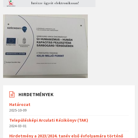
HIRDETMÉNYEK
Határozat
2025-10-09
Településképi Arculati Kézikönyv (TAK)
2024-03-01
Hirdetmény a 2023/2024. tanév első évfolyamára történő