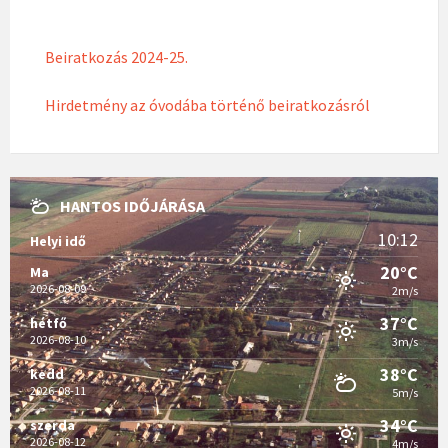
Beiratkozás 2024-25.
Hirdetmény az óvodába történő beiratkozásról
HANTOS IDŐJÁRÁSA
10:12
Helyi idő
20°C
Ma
2026-08-09
2m/s
37°C
hétfő
2026-08-10
3m/s
38°C
kedd
2026-08-11
5m/s
34°C
szerda
2026-08-12
4m/s