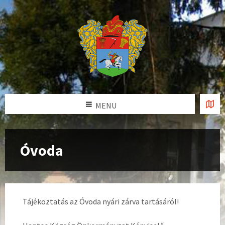
MENU
Óvoda
Tájékoztatás az Óvoda nyári zárva tartásáról!