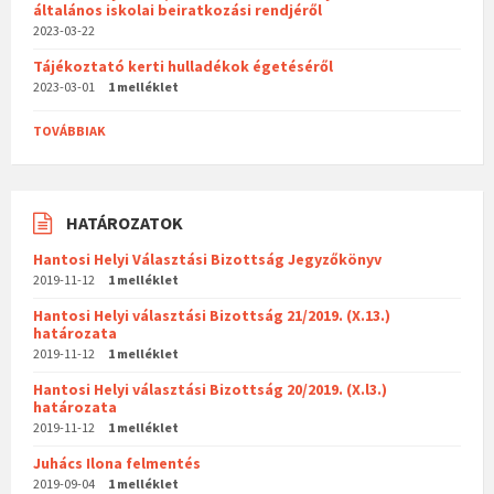
általános iskolai beiratkozási rendjéről
2023-03-22
Tájékoztató kerti hulladékok égetéséről
2023-03-01
1 melléklet
TOVÁBBIAK
HATÁROZATOK
Hantosi Helyi Választási Bizottság Jegyzőkönyv
2019-11-12
1 melléklet
Hantosi Helyi választási Bizottság 21/2019. (X.13.)
határozata
2019-11-12
1 melléklet
Hantosi Helyi választási Bizottság 20/2019. (X.l3.)
határozata
2019-11-12
1 melléklet
Juhács Ilona felmentés
2019-09-04
1 melléklet