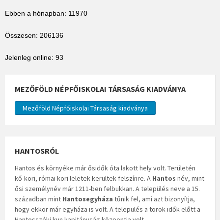
Ebben a hónapban: 11970
Összesen: 206136
Jelenleg online: 93
MEZŐFÖLD NÉPFŐISKOLAI TÁRSASÁG KIADVÁNYA
Mezőföld Népfőiskolai Társaság kiadványa
HANTOSRÓL
Hantos és környéke már ősidők óta lakott hely volt. Területén
kő-kori, római kori leletek kerültek felszínre. A
Hantos
név, mint
ősi személynév már 1211-ben felbukkan. A település neve a 15.
században mint
Hantosegyháza
tűnik fel, ami azt bizonyítja,
hogy ekkor már egyháza is volt. A település a török idők előtt a
Hantosszéki kun kapitányság központja volt.