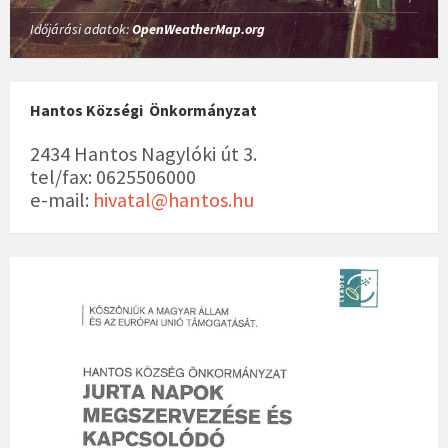
Időjárási adatok:
OpenWeatherMap.org
Hantos Községi Önkormányzat
2434 Hantos Nagylóki út 3.
tel/fax: 0625506000
e-mail:
hivatal@hantos.hu