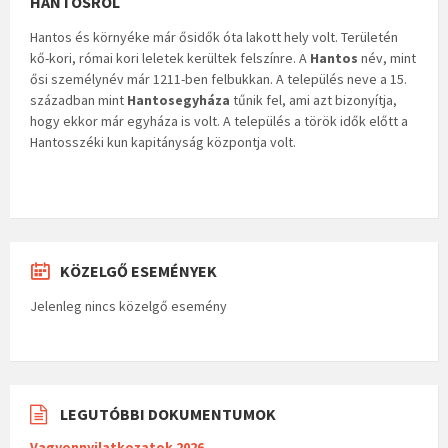
HANTOSRÓL
Hantos és környéke már ősidők óta lakott hely volt. Területén
kő-kori, római kori leletek kerültek felszínre. A
Hantos
név, mint
ősi személynév már 1211-ben felbukkan. A település neve a 15.
században mint
Hantosegyháza
tűnik fel, ami azt bizonyítja,
hogy ekkor már egyháza is volt. A település a török idők előtt a
Hantosszéki kun kapitányság központja volt.
KÖZELGŐ ESEMÉNYEK
Jelenleg nincs közelgő esemény
LEGUTÓBBI DOKUMENTUMOK
Vagyonnyilatkozatok 2026