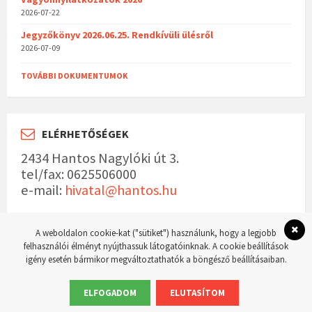
2026-07-22
Jegyzőkönyv 2026.06.25. Rendkívüli ülésről
2026-07-09
TOVÁBBI DOKUMENTUMOK
ELÉRHETŐSÉGEK
2434 Hantos Nagylóki út 3.
tel/fax: 0625506000
e-mail:
hivatal@hantos.hu
A weboldalon cookie-kat ("sütiket") használunk, hogy a legjobb
felhasználói élményt nyújthassuk látogatóinknak. A cookie beállítások
igény esetén bármikor megváltoztathatók a böngésző beállításaiban.
© 2023 Hantos község hivatalos weboldala Készítette:
WordPress Master weboldal
készítés
ELFOGADOM
ELUTASÍTOM