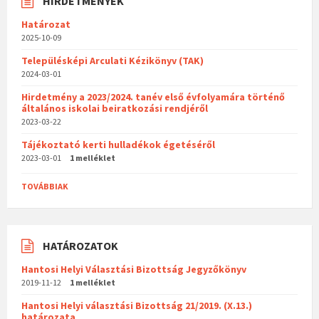
HIRDETMÉNYEK
Határozat
2025-10-09
Településképi Arculati Kézikönyv (TAK)
2024-03-01
Hirdetmény a 2023/2024. tanév első évfolyamára történő
általános iskolai beiratkozási rendjéről
2023-03-22
Tájékoztató kerti hulladékok égetéséről
2023-03-01
1 melléklet
TOVÁBBIAK
HATÁROZATOK
Hantosi Helyi Választási Bizottság Jegyzőkönyv
2019-11-12
1 melléklet
Hantosi Helyi választási Bizottság 21/2019. (X.13.)
határozata