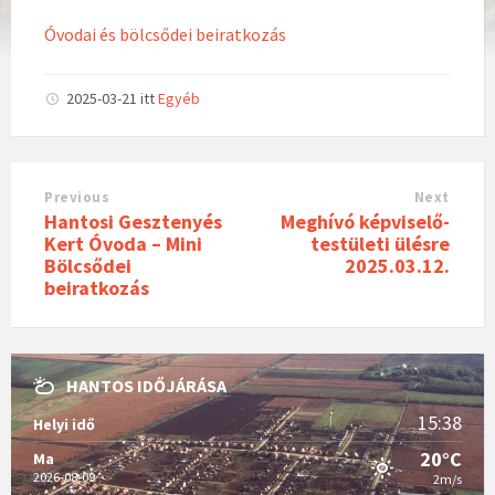
Óvodai és bölcsődei beiratkozás
2025-03-21
itt
Egyéb
Previous
Next
Hantosi Gesztenyés
Meghívó képviselő-
Kert Óvoda – Mini
testületi ülésre
Bölcsődei
2025.03.12.
beiratkozás
HANTOS IDŐJÁRÁSA
15:38
Helyi idő
20°C
Ma
2026-08-09
2m/s