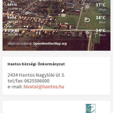
37°C
hétfő
2026-08-10
3m/s
38°C
kedd
2026-08-11
5m/s
34°C
szerda
2026-08-12
4m/s
Időjárási adatok:
OpenWeatherMap.org
Hantos Községi Önkormányzat
2434 Hantos Nagylóki út 3.
tel/fax: 0625506000
e-mail:
hivatal@hantos.hu