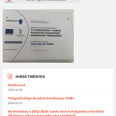
HIRDETMÉNYEK
Határozat
2025-10-09
Településképi Arculati Kézikönyv (TAK)
2024-03-01
Hirdetmény a 2023/2024. tanév első évfolyamára történő
általános iskolai beiratkozási rendjéről