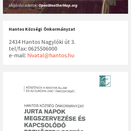
Időjárási adatok:
OpenWeatherMap.org
Hantos Községi Önkormányzat
2434 Hantos Nagylóki út 3.
tel/fax: 0625506000
e-mail:
hivatal@hantos.hu