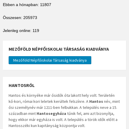
Ebben a hónapban: 11807
Összesen: 205973
Jelenleg online: 119
MEZŐFÖLD NÉPFŐISKOLAI TÁRSASÁG KIADVÁNYA
Mezőföld Népfőiskolai Társaság kiadványa
HANTOSRÓL
Hantos és környéke már ősidők óta lakott hely volt. Területén
kő-kori, római kori leletek kerültek felszínre. A
Hantos
név, mint
ősi személynév már 1211-ben felbukkan. A település neve a 15.
században mint
Hantosegyháza
tűnik fel, ami azt bizonyítja,
hogy ekkor már egyháza is volt. A település a török idők előtt a
Hantosszéki kun kapitányság központja volt.