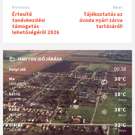
Previous
Next
Értesítő
Tájékoztatás az
tanévkezdési
óvoda nyári zárva
támogatás
tartásáról!
lehetőségéről 2026
HANTOS IDŐJÁRÁSA
00:38
Helyi idő
30°C
Ma
2026-08-09
3m/s
38°C
hétfő
2026-08-10
3m/s
38°C
kedd
2026-08-11
6m/s
32°C
szerda
2026-08-12
2m/s