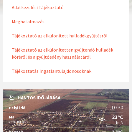
Adatkezelési Tájékoztató
Meghatalmazás
Tájékoztató az elkülönített hulladékgyűjtésről
Tájékoztató az elkülönítetten gyűjtendő hulladék
köréről és a gyűjtőedény használatáról
Tájékoztatás Ingatlantulajdonosoknak
HANTOS IDŐJÁRÁSA
10:30
Helyi idő
23°C
Ma
2026-08-06
1m/s
péntek