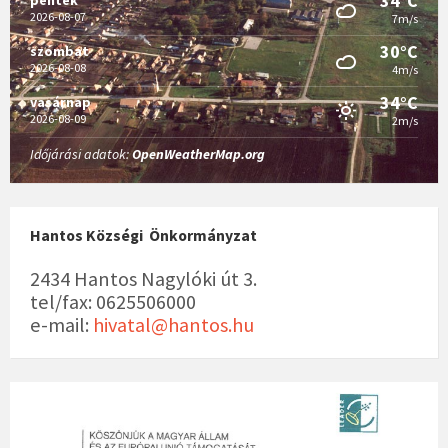
34°C
2026-08-07
7m/s
30°C
szombat
2026-08-08
4m/s
34°C
vasárnap
2026-08-09
2m/s
Időjárási adatok:
OpenWeatherMap.org
Hantos Községi Önkormányzat
2434 Hantos Nagylóki út 3.
tel/fax: 0625506000
e-mail:
hivatal@hantos.hu