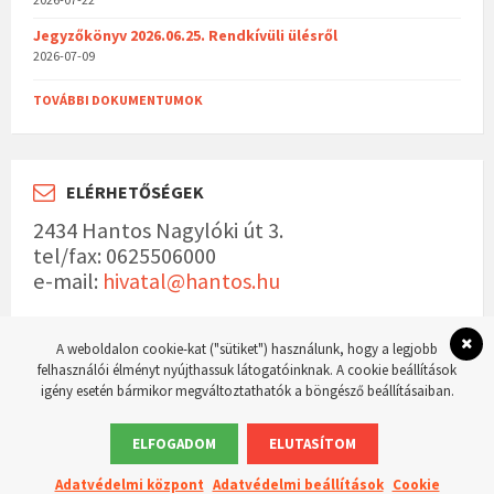
Jegyzőkönyv 2026.06.25. Rendkívüli ülésről
2026-07-09
TOVÁBBI DOKUMENTUMOK
ELÉRHETŐSÉGEK
2434 Hantos Nagylóki út 3.
tel/fax: 0625506000
e-mail:
hivatal@hantos.hu
A weboldalon cookie-kat ("sütiket") használunk, hogy a legjobb
felhasználói élményt nyújthassuk látogatóinknak. A cookie beállítások
igény esetén bármikor megváltoztathatók a böngésző beállításaiban.
© 2023 Hantos község hivatalos weboldala Készítette:
WordPress Master weboldal
készítés
ELFOGADOM
ELUTASÍTOM
Adatvédelmi központ
Adatvédelmi beállítások
Cookie