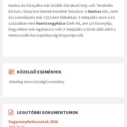
Hantos és környéke már ősidők óta lakott hely volt. Területén
kő-kori, római kori leletek kerültek felszínre. A
Hantos
név, mint
ősi személynév már 1211-ben felbukkan. A település neve a 15.
században mint
Hantosegyháza
tűnik fel, ami azt bizonyítja,
hogy ekkor már egyháza is volt. A település a török idők előtt a
Hantosszéki kun kapitányság központja volt.
KÖZELGŐ ESEMÉNYEK
Jelenleg nincs közelgő esemény
LEGUTÓBBI DOKUMENTUMOK
Vagyonnyilatkozatok 2026
2026-07-22