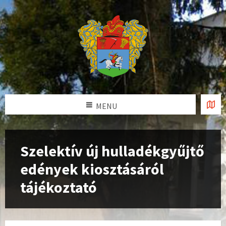
MENU
Szelektív új hulladékgyűjtő
edények kiosztásáról
tájékoztató