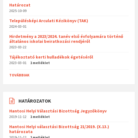
Határozat
2025-10-09
Településképi Arculati Kézikönyv (TAK)
2024-03-01
Hirdetmény a 2023/2024. tanév első évfolyamára történő
általános iskolai beiratkozási rendjéről
2023-03-22
Tájékoztató kerti hulladékok égetéséről
2023-03-01
1 melléklet
TOVÁBBIAK
HATÁROZATOK
Hantosi Helyi Választási Bizottság Jegyzőkönyv
2019-11-12
1 melléklet
Hantosi Helyi választási Bizottság 21/2019. (X.13.)
határozata
2019-11-12
1 melléklet