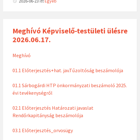
2026-06-23
itt
Egyéb
Meghívó Képviselő-testületi ülésre
2026.06.17.
Meghívó
01.1 Előterjesztés+hat. jav.Tűzoltóság beszámolója
01.1 Sárbogárdi HTP önkormányzati beszámoló 2025.
évi tevékenységről
02.1 Előterjesztés Határozati javaslat
Rendőrkapitányság beszámolója
03.1 Előterjesztés_orvosügy