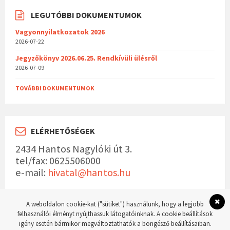
LEGUTÓBBI DOKUMENTUMOK
Vagyonnyilatkozatok 2026
2026-07-22
Jegyzőkönyv 2026.06.25. Rendkívüli ülésről
2026-07-09
TOVÁBBI DOKUMENTUMOK
ELÉRHETŐSÉGEK
2434 Hantos Nagylóki út 3.
tel/fax: 0625506000
e-mail:
hivatal@hantos.hu
A weboldalon cookie-kat ("sütiket") használunk, hogy a legjobb
felhasználói élményt nyújthassuk látogatóinknak. A cookie beállítások
igény esetén bármikor megváltoztathatók a böngésző beállításaiban.
© 2023 Hantos község hivatalos weboldala Készítette:
WordPress Master weboldal