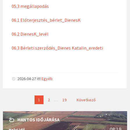
05.3 megállapodás
06.1 Előterjesztés_bérlet_DienesK
06.2 DienesK_levél
06.3 Bérleti szerződés_Dienes Katalin_eredeti
2026-04-27
itt
Egyéb
B
1
2
…
19
Következő
e
j
HANTOS IDŐJÁRÁSA
e
g
08:19
Helyi idő