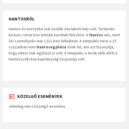
HANTOSRÓL
Hantos és környéke már ősidők óta lakott hely volt. Területén
kő-kori, római kori leletek kerültek felszínre. A
Hantos
név, mint
ősi személynév már 1211-ben felbukkan. A település neve a 15.
században mint
Hantosegyháza
tűnik fel, ami azt bizonyítja,
hogy ekkor már egyháza is volt. A település a török idők előtt a
Hantosszéki kun kapitányság központja volt.
KÖZELGŐ ESEMÉNYEK
Jelenleg nincs közelgő esemény