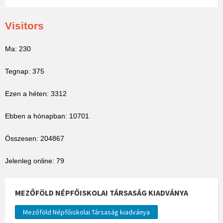
Visitors
Ma: 230
Tegnap: 375
Ezen a héten: 3312
Ebben a hónapban: 10701
Összesen: 204867
Jelenleg online: 79
MEZŐFÖLD NÉPFŐISKOLAI TÁRSASÁG KIADVÁNYA
Mezőföld Népfőiskolai Társaság kiadványa