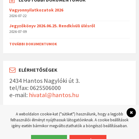
Vagyonnyilatkozatok 2026
2026-07-22
Jegyzőkönyv 2026.06.25. Rendkívüli ülésről
2026-07-09
TOVÁBBI DOKUMENTUMOK
ELÉRHETŐSÉGEK
2434 Hantos Nagylóki út 3.
tel/fax: 0625506000
e-mail:
hivatal@hantos.hu
A weboldalon cookie-kat ("sütiket") használunk, hogy a legjobb
felhasználói élményt nyújthassuk látogatóinknak. A cookie beállítások
igény esetén bármikor megváltoztathatók a böngésző beállításaiban.
© 2023 Hantos község hivatalos weboldala Készítette:
WordPress Master weboldal
készítés