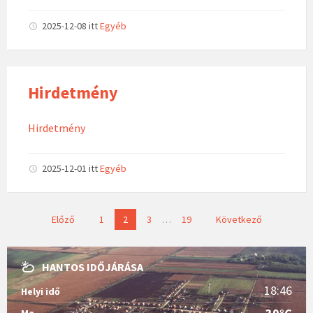
2025-12-08
itt
Egyéb
Hirdetmény
Hirdetmény
2025-12-01
itt
Egyéb
B
Előző
1
2
3
…
19
Következő
e
j
HANTOS IDŐJÁRÁSA
e
g
18:46
Helyi idő
y
Ma