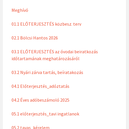
Meghívó
01.1 ELŐTERJESZTÉS közbesz. terv
02.1 Bölcsi Hantos 2026
03.1 ELŐTERJESZTÉS az óvodai beiratkozás
időtartamának meghatározásáról
03.2 Nyári zárva tartás, beíratakozás
04.1 Előterjesztés_adóztatás
04.2 Éves adóbeszámoló 2025
05.1 előterjesztés_tavi ingatlanok
05.2 tavas_kérelem