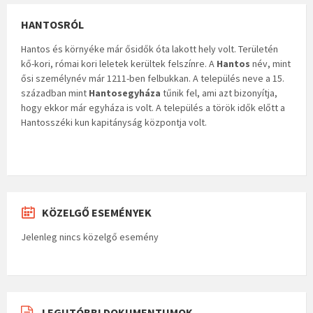
HANTOSRÓL
Hantos és környéke már ősidők óta lakott hely volt. Területén
kő-kori, római kori leletek kerültek felszínre. A
Hantos
név, mint
ősi személynév már 1211-ben felbukkan. A település neve a 15.
században mint
Hantosegyháza
tűnik fel, ami azt bizonyítja,
hogy ekkor már egyháza is volt. A település a török idők előtt a
Hantosszéki kun kapitányság központja volt.
KÖZELGŐ ESEMÉNYEK
Jelenleg nincs közelgő esemény
LEGUTÓBBI DOKUMENTUMOK