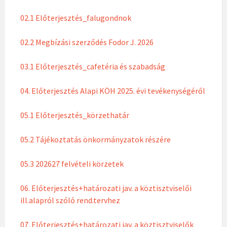
02.1 Előterjesztés_falugondnok
02.2 Megbízási szerződés Fodor J. 2026
03.1 Előterjesztés_cafetéria és szabadság
04. Előterjesztés Alapi KÖH 2025. évi tevékenységéről
05.1 Előterjesztés_körzethatár
05.2 Tájékoztatás önkormányzatok részére
05.3 202627 felvételi körzetek
06. Előterjesztés+határozati jav. a köztisztviselői
ill.alapról szóló rend.tervhez
07. Előterjesztés+határozati jav. a köztisztviselők