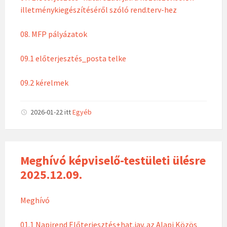
illetménykiegészítéséről szóló rend.terv-hez
08. MFP pályázatok
09.1 előterjesztés_posta telke
09.2 kérelmek
2026-01-22
itt
Egyéb
Meghívó képviselő-testületi ülésre
2025.12.09.
Meghívó
01.1 Napirend Előterjesztés+hat.jav. az Alapi Közös