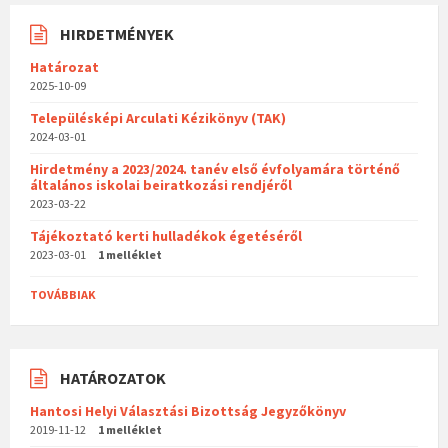
HIRDETMÉNYEK
Határozat
2025-10-09
Településképi Arculati Kézikönyv (TAK)
2024-03-01
Hirdetmény a 2023/2024. tanév első évfolyamára történő
általános iskolai beiratkozási rendjéről
2023-03-22
Tájékoztató kerti hulladékok égetéséről
2023-03-01
1 melléklet
TOVÁBBIAK
HATÁROZATOK
Hantosi Helyi Választási Bizottság Jegyzőkönyv
2019-11-12
1 melléklet