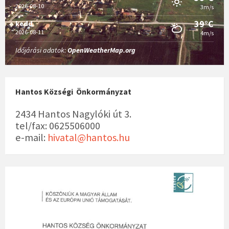
2026-08-10
3m/s
39°C
kedd
2026-08-11
4m/s
Időjárási adatok:
OpenWeatherMap.org
Hantos Községi Önkormányzat
2434 Hantos Nagylóki út 3.
tel/fax: 0625506000
e-mail:
hivatal@hantos.hu