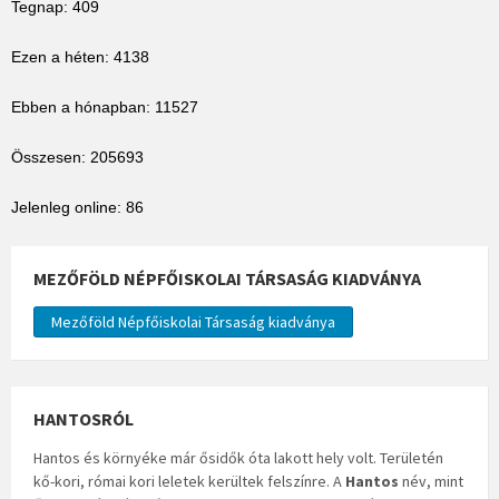
Tegnap: 409
Ezen a héten: 4138
Ebben a hónapban: 11527
Összesen: 205693
Jelenleg online: 86
MEZŐFÖLD NÉPFŐISKOLAI TÁRSASÁG KIADVÁNYA
Mezőföld Népfőiskolai Társaság kiadványa
HANTOSRÓL
Hantos és környéke már ősidők óta lakott hely volt. Területén
kő-kori, római kori leletek kerültek felszínre. A
Hantos
név, mint