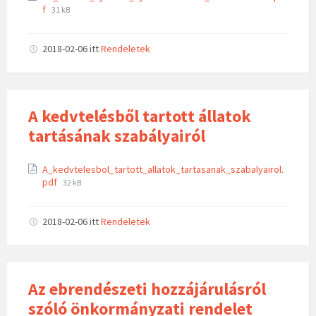
f
31 kB
2018-02-06
itt
Rendeletek
A kedvtelésből tartott állatok
tartásának szabályairól
A_kedvtelesbol_tartott_allatok_tartasanak_szabalyairol.
pdf
32 kB
2018-02-06
itt
Rendeletek
Az ebrendészeti hozzájárulásról
szóló önkormányzati rendelet