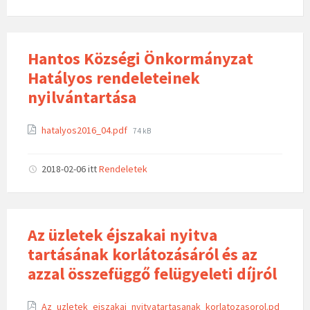
Hantos Községi Önkormányzat
Hatályos rendeleteinek
nyilvántartása
hatalyos2016_04.pdf
74 kB
2018-02-06
itt
Rendeletek
Az üzletek éjszakai nyitva
tartásának korlátozásáról és az
azzal összefüggő felügyeleti díjról
Az_uzletek_ejszakai_nyitvatartasanak_korlatozasorol.pd