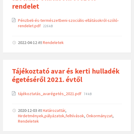
rendelet
Pénzbeli-és-természetbeni-szociális-ellátásokról-szóló-
rendelet.pdf
226 kB
2022-04-12
itt
Rendeletek
Tájékoztató avar és kerti hulladék
égetéséről 2021. évtől
tájékoztatás_avarégetés_2021.pdf
74 kB
2020-12-03
itt
Határozattár
,
Hirdetmények,pályázatok,felhívások
,
Önkormányzat
,
Rendeletek