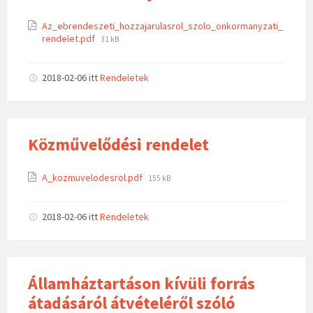
Az_ebrendeszeti_hozzajarulasrol_szolo_onkormanyzati_
rendelet.pdf
31 kB
2018-02-06
itt
Rendeletek
Közművelődési rendelet
A_kozmuvelodesrol.pdf
155 kB
2018-02-06
itt
Rendeletek
Államháztartáson kívüli forrás
átadásáról átvételéről szóló