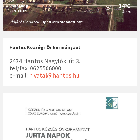
v
34°C
vasárnap
i
2026-08-09
2m/s
g
Időjárási adatok:
OpenWeatherMap.org
á
c
i
ó
Hantos Községi Önkormányzat
2434 Hantos Nagylóki út 3.
tel/fax: 0625506000
e-mail:
hivatal@hantos.hu