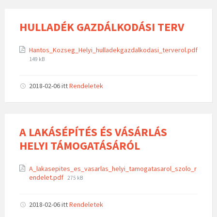
HULLADÉK GAZDÁLKODÁSI TERV
Hantos_Kozseg_Helyi_hulladekgazdalkodasi_terverol.pdf
149 kB
2018-02-06
itt
Rendeletek
A LAKÁSÉPÍTÉS ÉS VÁSÁRLÁS
HELYI TÁMOGATÁSÁRÓL
A_lakasepites_es_vasarlas_helyi_tamogatasarol_szolo_r
endelet.pdf
275 kB
2018-02-06
itt
Rendeletek