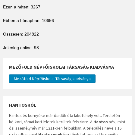
Ezen a héten: 3267
Ebben a hónapban: 10656
Összesen: 204822
Jelenleg online: 98
MEZŐFÖLD NÉPFŐISKOLAI TÁRSASÁG KIADVÁNYA
Mezőföld Népfőiskolai Társaság kiadványa
HANTOSRÓL
Hantos és környéke már ősidők óta lakott hely volt. Területén
kő-kori, római kori leletek kerültek felszínre. A
Hantos
név, mint
ősi személynév már 1211-ben felbukkan. A település neve a 15.
században mint
Hantosegyháza
tűnik fel, ami azt bizonyítja,