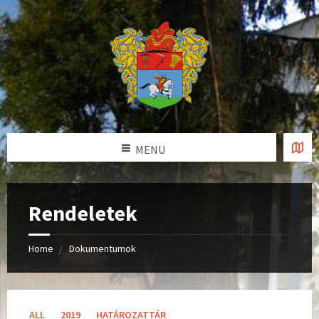
MENU
Rendeletek
Home
Dokumentumok
C
ALL
2019
HATÁROZATTÁR