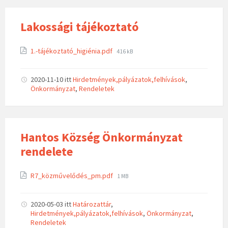
Lakossági tájékoztató
1.-tájékoztató_higiénia.pdf
416 kB
2020-11-10
itt
Hirdetmények,pályázatok,felhívások
,
Önkormányzat
,
Rendeletek
Hantos Község Önkormányzat
rendelete
R7_közművelődés_pm.pdf
1 MB
2020-05-03
itt
Határozattár
,
Hirdetmények,pályázatok,felhívások
,
Önkormányzat
,
Rendeletek