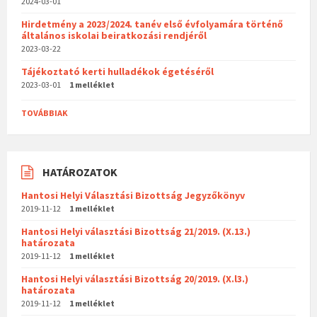
2024-03-01
Hirdetmény a 2023/2024. tanév első évfolyamára történő
általános iskolai beiratkozási rendjéről
2023-03-22
Tájékoztató kerti hulladékok égetéséről
2023-03-01
1 melléklet
TOVÁBBIAK
HATÁROZATOK
Hantosi Helyi Választási Bizottság Jegyzőkönyv
2019-11-12
1 melléklet
Hantosi Helyi választási Bizottság 21/2019. (X.13.)
határozata
2019-11-12
1 melléklet
Hantosi Helyi választási Bizottság 20/2019. (X.l3.)
határozata
2019-11-12
1 melléklet