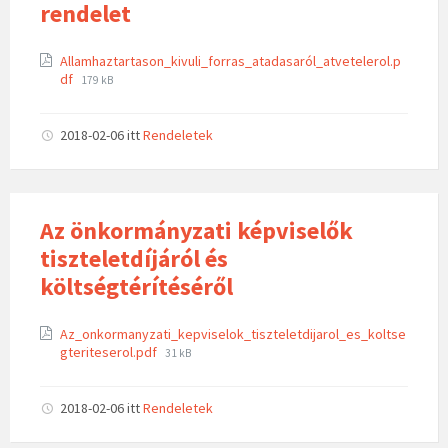
rendelet
Allamhaztartason_kivuli_forras_atadasaról_atvetelerol.p
df
179 kB
2018-02-06
itt
Rendeletek
Az önkormányzati képviselők
tiszteletdíjáról és
költségtérítéséről
Az_onkormanyzati_kepviselok_tiszteletdijarol_es_koltse
gteriteserol.pdf
31 kB
2018-02-06
itt
Rendeletek