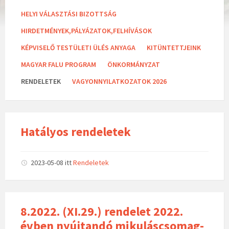
a
t
HELYI VÁLASZTÁSI BIZOTTSÁG
e
g
HIRDETMÉNYEK,PÁLYÁZATOK,FELHÍVÁSOK
o
r
KÉPVISELŐ TESTÜLETI ÜLÉS ANYAGA
KITÜNTETTJEINK
i
e
MAGYAR FALU PROGRAM
ÖNKORMÁNYZAT
s
:
RENDELETEK
VAGYONNYILATKOZATOK 2026
Hatályos rendeletek
2023-05-08
itt
Rendeletek
8.2022. (XI.29.) rendelet 2022.
évben nyújtandó mikuláscsomag-