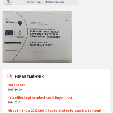
HIRDETMÉNYEK
Határozat
2025-10-09
Településképi Arculati Kézikönyv (TAK)
2024-03-01
Hirdetmény a 2023/2024. tanév első évfolyamára történő