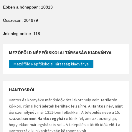
Ebben a hónapban: 10813
Összesen: 204979
Jelenleg online: 118
MEZŐFÖLD NÉPFŐISKOLAI TÁRSASÁG KIADVÁNYA
Mezőföld Népfőiskolai Társaság kiadványa
HANTOSRÓL
Hantos és környéke már ősidők óta lakott hely volt. Területén
kő-kori, római kori leletek kerültek felszínre. A
Hantos
név, mint
ősi személynév már 1211-ben felbukkan. A település neve a 15.
században mint
Hantosegyháza
tűnik fel, ami azt bizonyítja,
hogy ekkor már egyháza is volt. A település a török idők előtt a
Hantosszéki kun kapitányság központja volt.