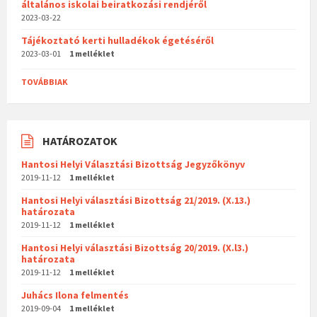
általános iskolai beiratkozási rendjéről
2023-03-22
Tájékoztató kerti hulladékok égetéséről
2023-03-01
1 melléklet
TOVÁBBIAK
HATÁROZATOK
Hantosi Helyi Választási Bizottság Jegyzőkönyv
2019-11-12
1 melléklet
Hantosi Helyi választási Bizottság 21/2019. (X.13.)
határozata
2019-11-12
1 melléklet
Hantosi Helyi választási Bizottság 20/2019. (X.l3.)
határozata
2019-11-12
1 melléklet
Juhács Ilona felmentés
2019-09-04
1 melléklet