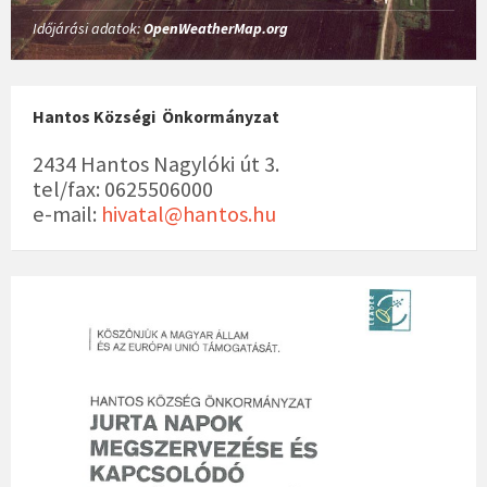
Időjárási adatok:
OpenWeatherMap.org
Hantos Községi Önkormányzat
2434 Hantos Nagylóki út 3.
tel/fax: 0625506000
e-mail:
hivatal@hantos.hu