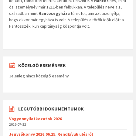
kő-kori, római kori leletek kerültek felszínre. A
Hantos
név, mint
ősi személynév már 1211-ben felbukkan. A település neve a 15.
században mint
Hantosegyháza
tűnik fel, ami azt bizonyítja,
hogy ekkor már egyháza is volt. A település a török idők előtt a
Hantosszéki kun kapitányság központja volt.
KÖZELGŐ ESEMÉNYEK
Jelenleg nincs közelgő esemény
LEGUTÓBBI DOKUMENTUMOK
Vagyonnyilatkozatok 2026
2026-07-22
Jegyzőkönyv 2026.06.25. Rendkívüli ülésről