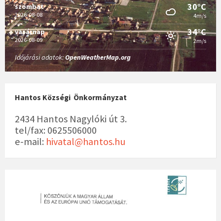
30°C
szombat
2026-08-08
4m/s
34°C
vasárnap
2026-08-09
2m/s
Időjárási adatok:
OpenWeatherMap.org
Hantos Községi Önkormányzat
2434 Hantos Nagylóki út 3.
tel/fax: 0625506000
e-mail:
hivatal@hantos.hu