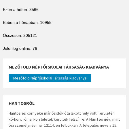
Ezen a héten: 3566
Ebben a hónapban: 10955
Összesen: 205121
Jelenleg online: 76
MEZŐFÖLD NÉPFŐISKOLAI TÁRSASÁG KIADVÁNYA
Mezőföld Népfőiskolai Társaság kiadványa
HANTOSRÓL
Hantos és környéke már ősidők óta lakott hely volt. Területén
kő-kori, római kori leletek kerültek felszínre. A
Hantos
név, mint
ősi személynév már 1211-ben felbukkan. A település neve a 15.