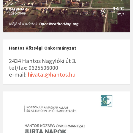
34°C
vasárnap
2026-08-09
2m/s
Időjárási adatok:
OpenWeatherMap.org
Hantos Községi Önkormányzat
2434 Hantos Nagylóki út 3.
tel/fax: 0625506000
e-mail:
hivatal@hantos.hu