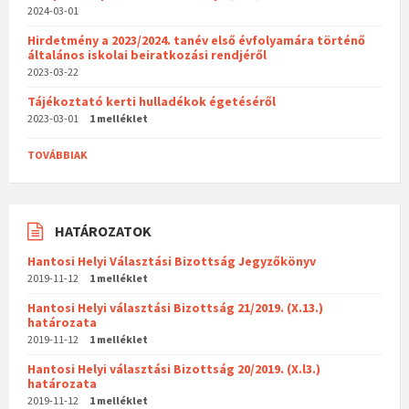
2024-03-01
Hirdetmény a 2023/2024. tanév első évfolyamára történő
általános iskolai beiratkozási rendjéről
2023-03-22
Tájékoztató kerti hulladékok égetéséről
2023-03-01
1 melléklet
TOVÁBBIAK
HATÁROZATOK
Hantosi Helyi Választási Bizottság Jegyzőkönyv
2019-11-12
1 melléklet
Hantosi Helyi választási Bizottság 21/2019. (X.13.)
határozata
2019-11-12
1 melléklet
Hantosi Helyi választási Bizottság 20/2019. (X.l3.)
határozata
2019-11-12
1 melléklet