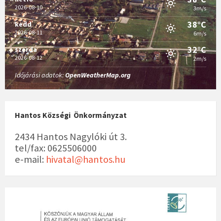
2026-08-10
3m/s
38°C
kedd
2026-08-11
6m/s
32°C
szerda
2026-08-12
2m/s
Időjárási adatok:
OpenWeatherMap.org
Hantos Községi Önkormányzat
2434 Hantos Nagylóki út 3.
tel/fax: 0625506000
e-mail:
hivatal@hantos.hu