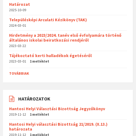
Határozat
2025-10-09
Településképi Arculati Kézikönyv (TAK)
2024-03-01
Hirdetmény a 2023/2024. tanév első évfolyamára történő
általános iskolai beiratkozási rendjéről
2023-03-22
Tájékoztató kerti hulladékok égetéséről
2023-03-01
1 melléklet
TOVÁBBIAK
HATÁROZATOK
Hantosi Helyi Választási Bizottság Jegyzőkönyv
2019-11-12
1 melléklet
Hantosi Helyi választási Bizottság 21/2019. (X.13.)
határozata
2019-11-12
1 melléklet