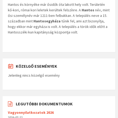
Hantos és környéke már ősidők óta lakott hely volt. Területén
kő-kori, római kori leletek kerültek felszínre. A
Hantos
név, mint
ősi személynév már 1211-ben felbukkan. A település neve a 15.
században mint
Hantosegyháza
tűnik fel, ami azt bizonyítja,
hogy ekkor már egyháza is volt. A település a török idők előtt a
Hantosszéki kun kapitányság központja volt.
KÖZELGŐ ESEMÉNYEK
Jelenleg nincs közelgő esemény
LEGUTÓBBI DOKUMENTUMOK
Vagyonnyilatkozatok 2026
2026-07-22