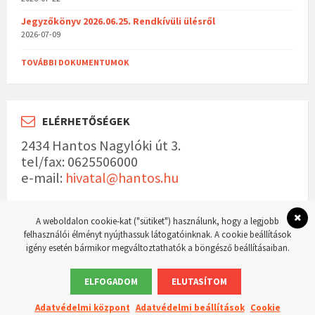
Jegyzőkönyv 2026.06.25. Rendkívüli ülésről
2026-07-09
TOVÁBBI DOKUMENTUMOK
ELÉRHETŐSÉGEK
2434 Hantos Nagylóki út 3.
tel/fax: 0625506000
e-mail:
hivatal@hantos.hu
A weboldalon cookie-kat ("sütiket") használunk, hogy a legjobb
felhasználói élményt nyújthassuk látogatóinknak. A cookie beállítások
igény esetén bármikor megváltoztathatók a böngésző beállításaiban.
© 2023 Hantos község hivatalos weboldala Készítette:
WordPress Master weboldal
készítés
ELFOGADOM
ELUTASÍTOM
Adatvédelmi központ
Adatvédelmi beállítások
Cookie