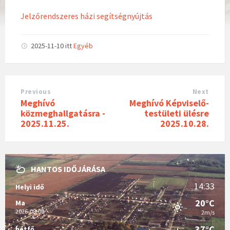
Jelzőrendszeres házi segítségnyújtás
2025-11-10
itt
Egyéb
Previous
Next
Meghívó
Meghívó Képviselő-
közmeghallgatásra -
testületi ülésre
2025.11.25.
2025.10.28.
HANTOS IDŐJÁRÁSA
14:33
Helyi idő
20°C
Ma
2026-08-09
2m/s
37°C
hétfő