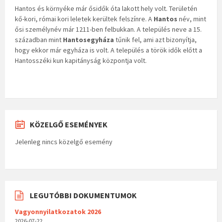
Hantos és környéke már ősidők óta lakott hely volt. Területén
kő-kori, római kori leletek kerültek felszínre. A
Hantos
név, mint
ősi személynév már 1211-ben felbukkan. A település neve a 15.
században mint
Hantosegyháza
tűnik fel, ami azt bizonyítja,
hogy ekkor már egyháza is volt. A település a török idők előtt a
Hantosszéki kun kapitányság központja volt.
KÖZELGŐ ESEMÉNYEK
Jelenleg nincs közelgő esemény
LEGUTÓBBI DOKUMENTUMOK
Vagyonnyilatkozatok 2026
2026-07-22