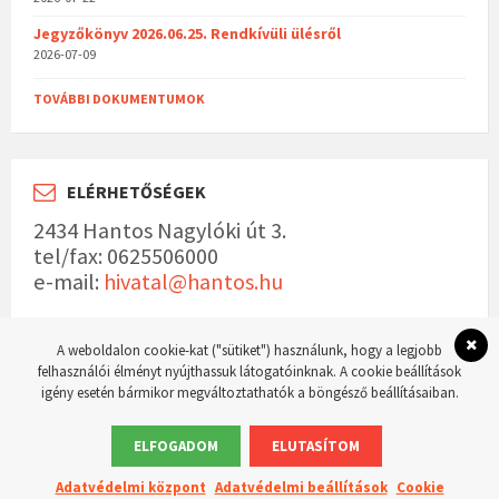
Jegyzőkönyv 2026.06.25. Rendkívüli ülésről
2026-07-09
TOVÁBBI DOKUMENTUMOK
ELÉRHETŐSÉGEK
2434 Hantos Nagylóki út 3.
tel/fax: 0625506000
e-mail:
hivatal@hantos.hu
A weboldalon cookie-kat ("sütiket") használunk, hogy a legjobb
felhasználói élményt nyújthassuk látogatóinknak. A cookie beállítások
igény esetén bármikor megváltoztathatók a böngésző beállításaiban.
© 2023 Hantos község hivatalos weboldala Készítette:
WordPress Master weboldal
készítés
ELFOGADOM
ELUTASÍTOM
Adatvédelmi központ
Adatvédelmi beállítások
Cookie