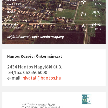
2026-08-10
3m/s
38°C
kedd
2026-08-11
5m/s
34°C
szerda
2026-08-12
4m/s
Időjárási adatok:
OpenWeatherMap.org
Hantos Községi Önkormányzat
2434 Hantos Nagylóki út 3.
tel/fax: 0625506000
e-mail:
hivatal@hantos.hu