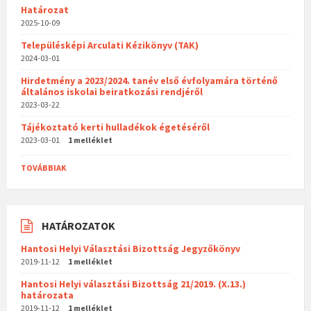
Határozat
2025-10-09
Településképi Arculati Kézikönyv (TAK)
2024-03-01
Hirdetmény a 2023/2024. tanév első évfolyamára történő
általános iskolai beiratkozási rendjéről
2023-03-22
Tájékoztató kerti hulladékok égetéséről
2023-03-01
1 melléklet
TOVÁBBIAK
HATÁROZATOK
Hantosi Helyi Választási Bizottság Jegyzőkönyv
2019-11-12
1 melléklet
Hantosi Helyi választási Bizottság 21/2019. (X.13.)
határozata
2019-11-12
1 melléklet