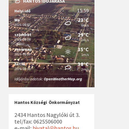
HANTOS IDŐJÁRÁSA
15:59
Helyi idő
23°C
Ma
2026-08-07
6m/s
29°C
szombat
2026-08-08
2m/s
35°C
vasárnap
2026-08-09
1m/s
38°C
hétfő
2026-08-10
2m/s
Időjárási adatok:
OpenWeatherMap.org
Hantos Községi Önkormányzat
2434 Hantos Nagylóki út 3.
tel/fax: 0625506000
e-mail:
hivatal@hantos.hu