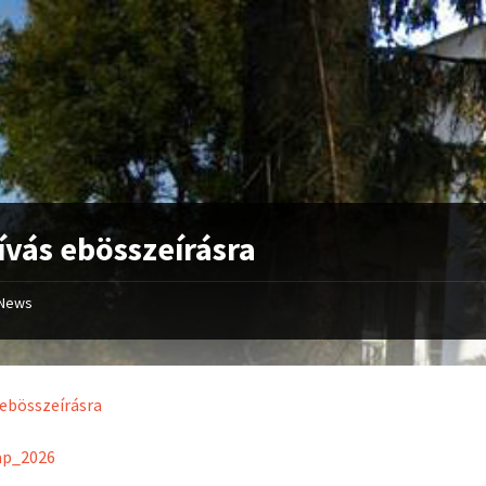
ívás ebösszeírásra
News
 ebösszeírásra
ap_2026