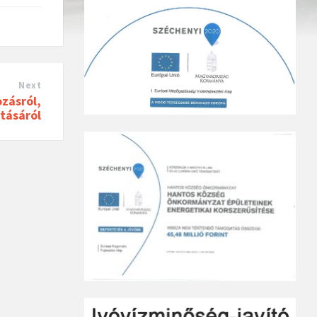
Next
ozásról,
ltásáról