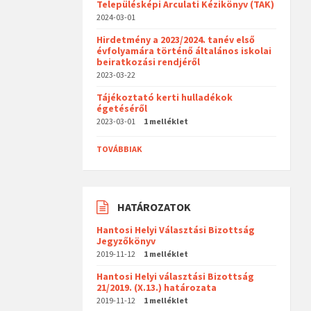
Településképi Arculati Kézikönyv (TAK)
2024-03-01
Hirdetmény a 2023/2024. tanév első
évfolyamára történő általános iskolai
beiratkozási rendjéről
2023-03-22
Tájékoztató kerti hulladékok
égetéséről
2023-03-01
1 melléklet
TOVÁBBIAK
HATÁROZATOK
Hantosi Helyi Választási Bizottság
Jegyzőkönyv
2019-11-12
1 melléklet
Hantosi Helyi választási Bizottság
21/2019. (X.13.) határozata
2019-11-12
1 melléklet