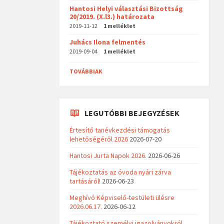
Hantosi Helyi választási Bizottság
20/2019. (X.l3.) határozata
2019-11-12
1 melléklet
Juhács Ilona felmentés
2019-09-04
1 melléklet
TOVÁBBIAK
LEGUTÓBBI BEJEGYZÉSEK
Értesítő tanévkezdési támogatás
lehetőségéről 2026
2026-07-20
Hantosi Jurta Napok 2026.
2026-06-26
Tájékoztatás az óvoda nyári zárva
tartásáról!
2026-06-23
Meghívó Képviselő-testületi ülésre
2026.06.17.
2026-06-12
Tájékoztató személyi igazolványokról