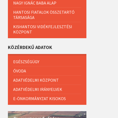
NAGY IGNÁC BABA ALAP
HANTOSI FIATALOK ÖSSZETARTÓ
TÁRSASÁGA
KISHANTOSI VIDÉKFEJLESZTÉSI
KÖZPONT
KÖZÉRDEKŰ ADATOK
EGÉSZSÉGÜGY
ÓVODA
ADATVÉDELMI KÖZPONT
ADATVÉDELMI IRÁNYELVEK
E-ÖNKORMÁNYZAT KISOKOS