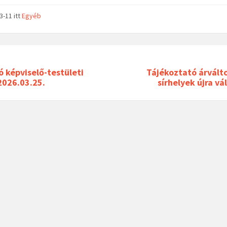
03-11
itt
Egyéb
 képviselő-testületi
Tájékoztató árvált
2026.03.25.
sírhelyek újra vá