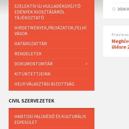
SZELEKTÍV ÚJ HULLADÉKGYŰJTŐ
2026-
EDÉNYEK KIOSZTÁSÁRÓL
TÁJÉKOZTATÓ
HIRDETMÉNYEK,PÁLYÁZATOK,FELHÍ
VÁSOK
Previous
Meghívó
HATÁROZATTÁR
ülésre 
RENDELETEK
DOKUMENTUMTÁR
KITÜNTETTJEINK
HELYI VÁLASZTÁSI BIZOTTSÁG
CIVIL SZERVEZETEK
HANTOSI FALUVÉDŐ ÉS KULTURÁLIS
EGYESÜLET