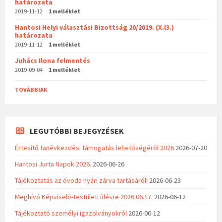
határozata
2019-11-12
1 melléklet
Hantosi Helyi választási Bizottság 20/2019. (X.l3.)
határozata
2019-11-12
1 melléklet
Juhács Ilona felmentés
2019-09-04
1 melléklet
TOVÁBBIAK
LEGUTÓBBI BEJEGYZÉSEK
Értesítő tanévkezdési támogatás lehetőségéről 2026
2026-07-20
Hantosi Jurta Napok 2026.
2026-06-26
Tájékoztatás az óvoda nyári zárva tartásáról!
2026-06-23
Meghívó Képviselő-testületi ülésre 2026.06.17.
2026-06-12
Tájékoztató személyi igazolványokról
2026-06-12