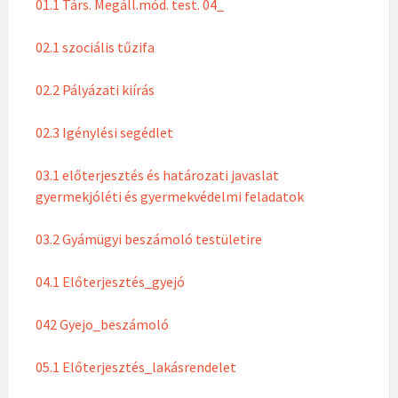
01.1 Társ. Megáll.mód. test. 04_
02.1 szociális tűzifa
02.2 Pályázati kiírás
02.3 Igénylési segédlet
03.1 előterjesztés és határozati javaslat
gyermekjóléti és gyermekvédelmi feladatok
03.2 Gyámügyi beszámoló testületire
04.1 Előterjesztés_gyejó
042 Gyejo_beszámoló
05.1 Előterjesztés_lakásrendelet