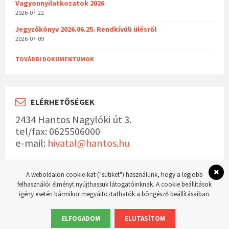
Vagyonnyilatkozatok 2026
2026-07-22
Jegyzőkönyv 2026.06.25. Rendkívüli ülésről
2026-07-09
TOVÁBBI DOKUMENTUMOK
ELÉRHETŐSÉGEK
2434 Hantos Nagylóki út 3.
tel/fax: 0625506000
e-mail:
hivatal@hantos.hu
A weboldalon cookie-kat ("sütiket") használunk, hogy a legjobb
felhasználói élményt nyújthassuk látogatóinknak. A cookie beállítások
igény esetén bármikor megváltoztathatók a böngésző beállításaiban.
© 2023 Hantos község hivatalos weboldala Készítette:
WordPress Master weboldal
készítés
ELFOGADOM
ELUTASÍTOM