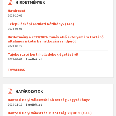
HIRDETMÉNYEK
Határozat
2025-10-09
Településképi Arculati Kézikönyv (TAK)
2024-03-01
Hirdetmény a 2023/2024. tanév első évfolyamára történő
általános iskolai beiratkozási rendjéről
2023-03-22
Tájékoztató kerti hulladékok égetéséről
2023-03-01
1 melléklet
TOVÁBBIAK
HATÁROZATOK
Hantosi Helyi Választási Bizottság Jegyzőkönyv
2019-11-12
1 melléklet
Hantosi Helyi választási Bizottság 21/2019. (X.13.)