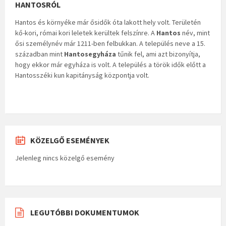
HANTOSRÓL
Hantos és környéke már ősidők óta lakott hely volt. Területén
kő-kori, római kori leletek kerültek felszínre. A
Hantos
név, mint
ősi személynév már 1211-ben felbukkan. A település neve a 15.
században mint
Hantosegyháza
tűnik fel, ami azt bizonyítja,
hogy ekkor már egyháza is volt. A település a török idők előtt a
Hantosszéki kun kapitányság központja volt.
KÖZELGŐ ESEMÉNYEK
Jelenleg nincs közelgő esemény
LEGUTÓBBI DOKUMENTUMOK