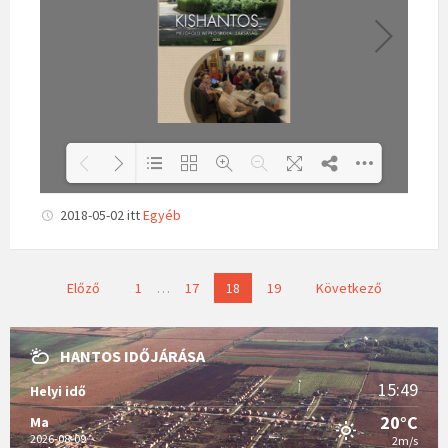
2018-05-02
itt
Egyéb
Loading PDF 100% ...
B
Előző
1
…
17
18
19
Következő
e
j
HANTOS IDŐJÁRÁSA
e
g
15:49
Helyi idő
y
20°C
Ma
z
2026-08-09
2m/s