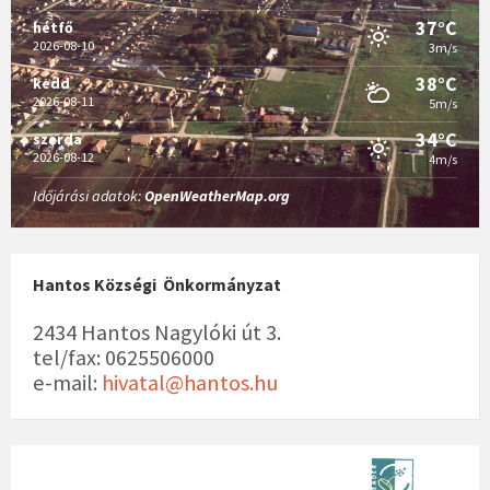
é
37°C
hétfő
s
2026-08-10
3m/s
n
38°C
kedd
a
2026-08-11
5m/s
v
34°C
szerda
i
2026-08-12
4m/s
g
Időjárási adatok:
OpenWeatherMap.org
á
c
i
ó
Hantos Községi Önkormányzat
2434 Hantos Nagylóki út 3.
tel/fax: 0625506000
e-mail:
hivatal@hantos.hu