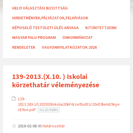
a
t
HELYI VÁLASZTÁSI BIZOTTSÁG
e
g
HIRDETMÉNYEK,PÁLYÁZATOK,FELHÍVÁSOK
o
r
KÉPVISELŐ TESTÜLETI ÜLÉS ANYAGA
KITÜNTETTJEINK
i
e
MAGYAR FALU PROGRAM
ÖNKORMÁNYZAT
s
:
RENDELETEK
VAGYONNYILATKOZATOK 2026
139-2013.(X.10. ) Iskolai
körzethatár véleményezése
139-
2013.28X.10.202920Iskolai20kF6rzethatE1r20vE9lemE9nye
zE9se.pdf
KÜLSŐ FORRÁS
2018-02-08
itt
Határozattár