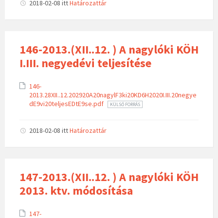
2018-02-08
itt
Határozattár
146-2013.(XII..12. ) A nagylóki KÖH
I.III. negyedévi teljesítése
146-
2013.28XII..12.202920A20nagylF3ki20KD6H2020I.III.20negye
dE9vi20teljesEDtE9se.pdf
KÜLSŐ FORRÁS
2018-02-08
itt
Határozattár
147-2013.(XII..12. ) A nagylóki KÖH
2013. ktv. módosítása
147-