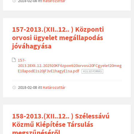
2018-02-08
itt
Határozattár
157-2013.(XII..12.. ) Központi
orvosi ügyelet megállapodás
jóváhagyása
157-
2013.28XII..12..202920KF6zponti20orvosi20FCgyelet20meg
E1llapodE1s20jF3vE1hagyE1sa.pdf
KÜLSŐ FORRÁS
2018-02-08
itt
Határozattár
158-2013.(XII..12.. ) Szélessávú
Közmű Kiépítése Társulás
megszűnéséről