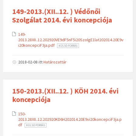
149-2013.(XII..12. ) Védőnői
Szolgálat 2014. évi koncepciója
149-
2013.28XII..12.202920VE9dF5nF5i20SzolgE1lat202014.20E9v
i20koncepciF3ja.pdf
KÜLSŐ FORRÁS
2018-02-08
itt
Határozattár
150-2013.(XII..12. ) KÖH 2014. évi
koncepciója
150-
2013.28XII..12.202920KD6H202014.20E9vi20koncepciF3ja.p
df
KÜLSŐ FORRÁS