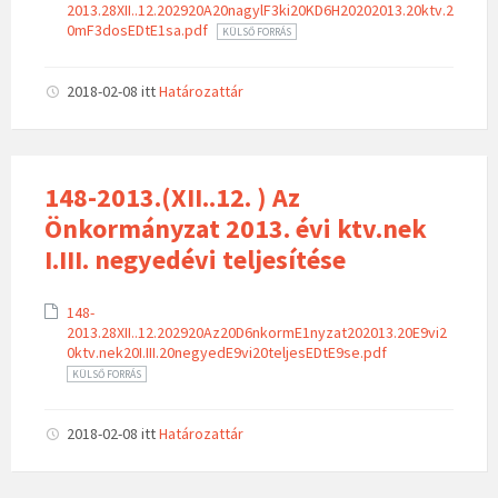
2013.28XII..12.202920A20nagylF3ki20KD6H20202013.20ktv.2
0mF3dosEDtE1sa.pdf
KÜLSŐ FORRÁS
2018-02-08
itt
Határozattár
148-2013.(XII..12. ) Az
Önkormányzat 2013. évi ktv.nek
I.III. negyedévi teljesítése
148-
2013.28XII..12.202920Az20D6nkormE1nyzat202013.20E9vi2
0ktv.nek20I.III.20negyedE9vi20teljesEDtE9se.pdf
KÜLSŐ FORRÁS
2018-02-08
itt
Határozattár