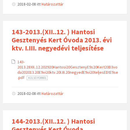
2018-02-08
itt
Határozattár
143-2013.(XII..12. ) Hantosi
Gesztenyés Kert Óvoda 2013. évi
ktv. I.III. negyedévi teljesítése
143-
2013.28XII..12.202920Hantosi20GesztenyE9s20Kert20D3vo
da202013.20E9vi20ktv.20I.III.20negyedE9vi20teljesEDtE9se
.pdf
KÜLSŐ FORRÁS
2018-02-08
itt
Határozattár
144-2013.(XII..12. ) Hantosi
Gesztenyés Kert Óvoda