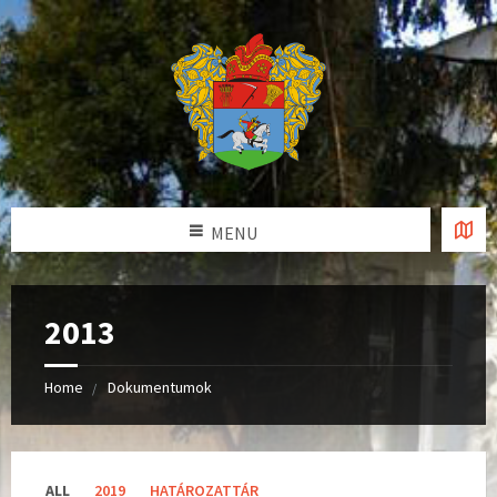
MENU
2013
Home
Dokumentumok
C
ALL
2019
HATÁROZATTÁR