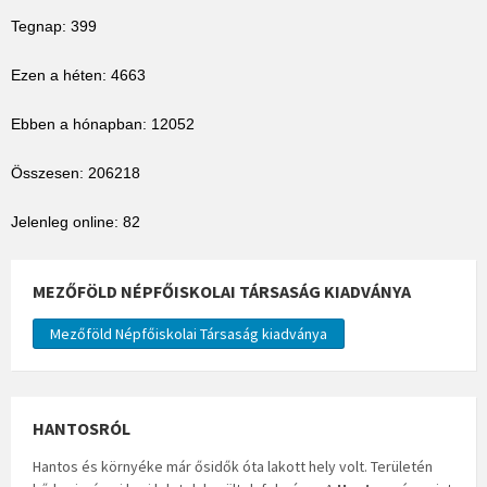
Tegnap: 399
Ezen a héten: 4663
Ebben a hónapban: 12052
Összesen: 206218
Jelenleg online: 82
MEZŐFÖLD NÉPFŐISKOLAI TÁRSASÁG KIADVÁNYA
Mezőföld Népfőiskolai Társaság kiadványa
HANTOSRÓL
Hantos és környéke már ősidők óta lakott hely volt. Területén