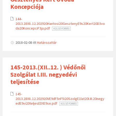
Koncepciója
144-
2013.28XII..12.202920Hantosi20GesztenyE9s20Kert20D3vo
da20KoncepciF3ja.pdf
KÜLSŐ FORRÁS
2018-02-08
itt
Határozattár
145-2013.(XII..12. ) Védőnői
Szolgálat I.III. negyedévi
teljesítése
145-
2013.28XII..12.202920VE9dF5nF5i20SzolgE1lat20I.III.20negy
edE9vi20teljesEDtE9se.pdf
KÜLSŐ FORRÁS