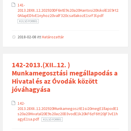
141-
2013.28XII..12.202920DF6ntE9s20a20Hantosi20IskolE1E9rt2
0AlapEDtvE1nyhoz20valF320csatlakozE1srF3l.pdf
KÜLSŐ FORRÁS
2018-02-08
itt
Határozattár
142-2013.(XII..12. )
Munkamegosztási megállapodás a
Hivatal és az Óvodák között
jóváhagyása
142-
2013.28XII..12.202920MunkamegosztE1si20megE1llapodE1
s20a20Hivatal20E9s20az20D3vodE1k20kF6zF6tt20jF3vE1h
agyE1sa.pdf
KÜLSŐ FORRÁS