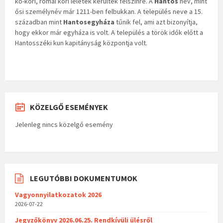
kő-kori, római kori leletek kerültek felszínre. A
Hantos
név, mint
ősi személynév már 1211-ben felbukkan. A település neve a 15.
században mint
Hantosegyháza
tűnik fel, ami azt bizonyítja,
hogy ekkor már egyháza is volt. A település a török idők előtt a
Hantosszéki kun kapitányság központja volt.
KÖZELGŐ ESEMÉNYEK
Jelenleg nincs közelgő esemény
LEGUTÓBBI DOKUMENTUMOK
Vagyonnyilatkozatok 2026
2026-07-22
Jegyzőkönyv 2026.06.25. Rendkívüli ülésről