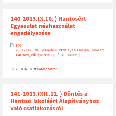
140-2013.(X.10. ) Hantosért
Egyesület névhasználat
engedélyezése
140-
2013.28X.10.202920HantosE9rt20EgyesFClet20nE9vhasznE
1lat20engedE9lyezE9se.pdf
KÜLSŐ FORRÁS
2018-02-08
itt
Határozattár
141-2013.(XII..12. ) Döntés a
Hantosi Iskoláért Alapítványhoz
való csatlakozásról