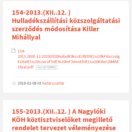
154-2013.(XII..12. )
Hulladékszállítási közszolgáltatási
szerződés módosítása Killer
Mihállyal
154-
2013.28XII..12.20292020HulladE9kszE1llEDtE1si20kF6zszolg
E1ltatE1si20szerzF5dE9s20mF3dosEDtE1sa20Killer20MihE
1llyal.pdf
KÜLSŐ FORRÁS
2018-02-08
itt
Határozattár
155-2013.(XII..12. ) A Nagylóki
KÖH köztisztviselőket megillető
rendelet tervezet véleményezése