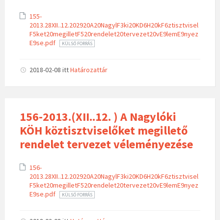
155-
2013.28XII..12.202920A20NagylF3ki20KD6H20kF6ztisztvisel
F5ket20megilletF520rendelet20tervezet20vE9lemE9nyez
E9se.pdf
KÜLSŐ FORRÁS
2018-02-08
itt
Határozattár
156-2013.(XII..12. ) A Nagylóki
KÖH köztisztviselőket megillető
rendelet tervezet véleményezése
156-
2013.28XII..12.202920A20NagylF3ki20KD6H20kF6ztisztvisel
F5ket20megilletF520rendelet20tervezet20vE9lemE9nyez
E9se.pdf
KÜLSŐ FORRÁS