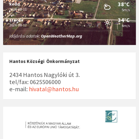
38°C
kedd
a
2026-08-11
5m/s
v
34°C
szerda
i
2026-08-12
4m/s
g
Időjárási adatok:
OpenWeatherMap.org
á
c
i
ó
Hantos Községi Önkormányzat
2434 Hantos Nagylóki út 3.
tel/fax: 0625506000
e-mail:
hivatal@hantos.hu