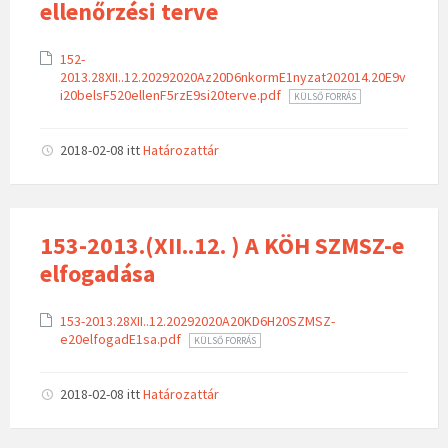
ellenőrzési terve
152-
2013.28XII..12.20292020Az20D6nkormE1nyzat202014.20E9v
i20belsF520ellenF5rzE9si20terve.pdf
KÜLSŐ FORRÁS
2018-02-08
itt
Határozattár
153-2013.(XII..12. ) A KÖH SZMSZ-e
elfogadása
153-2013.28XII..12.20292020A20KD6H20SZMSZ-
e20elfogadE1sa.pdf
KÜLSŐ FORRÁS
2018-02-08
itt
Határozattár