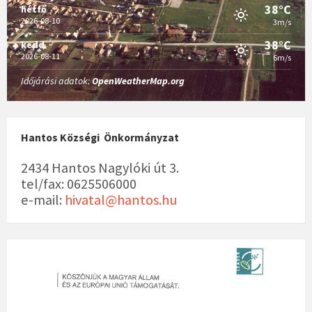
38°C
hétfő
2026-08-10
3m/s
38°C
kedd
2026-08-11
6m/s
Időjárási adatok:
OpenWeatherMap.org
Hantos Községi Önkormányzat
2434 Hantos Nagylóki út 3.
tel/fax: 0625506000
e-mail:
hivatal@hantos.hu