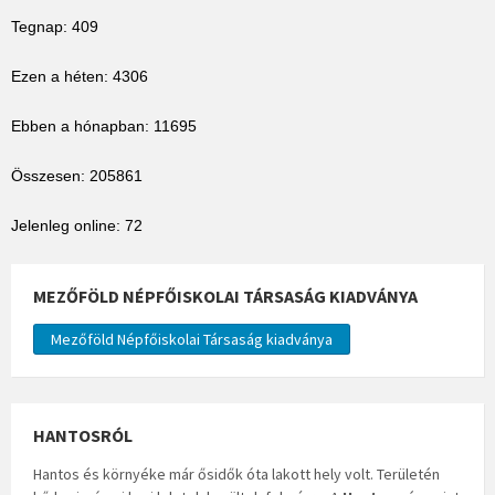
Tegnap: 409
Ezen a héten: 4306
Ebben a hónapban: 11695
Összesen: 205861
Jelenleg online: 72
MEZŐFÖLD NÉPFŐISKOLAI TÁRSASÁG KIADVÁNYA
Mezőföld Népfőiskolai Társaság kiadványa
HANTOSRÓL
Hantos és környéke már ősidők óta lakott hely volt. Területén