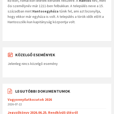
kő-kori, római kori leletek kerültek felszínre. A
Hantos
név, mint
ősi személynév már 1211-ben felbukkan. A település neve a 15.
században mint
Hantosegyháza
tűnik fel, ami azt bizonyítja,
hogy ekkor már egyháza is volt. A település a török idők előtt a
Hantosszéki kun kapitányság központja volt.
KÖZELGŐ ESEMÉNYEK
Jelenleg nincs közelgő esemény
LEGUTÓBBI DOKUMENTUMOK
Vagyonnyilatkozatok 2026
2026-07-22
Jegyzőkönyv 2026.06.25. Rendkívüli ülésről