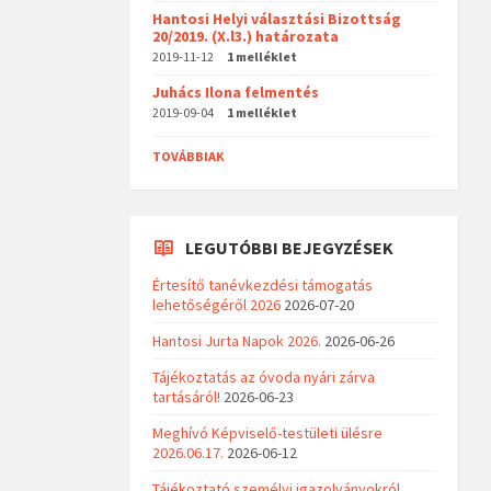
Hantosi Helyi választási Bizottság
20/2019. (X.l3.) határozata
2019-11-12
1 melléklet
Juhács Ilona felmentés
2019-09-04
1 melléklet
TOVÁBBIAK
LEGUTÓBBI BEJEGYZÉSEK
Értesítő tanévkezdési támogatás
lehetőségéről 2026
2026-07-20
Hantosi Jurta Napok 2026.
2026-06-26
Tájékoztatás az óvoda nyári zárva
tartásáról!
2026-06-23
Meghívó Képviselő-testületi ülésre
2026.06.17.
2026-06-12
Tájékoztató személyi igazolványokról