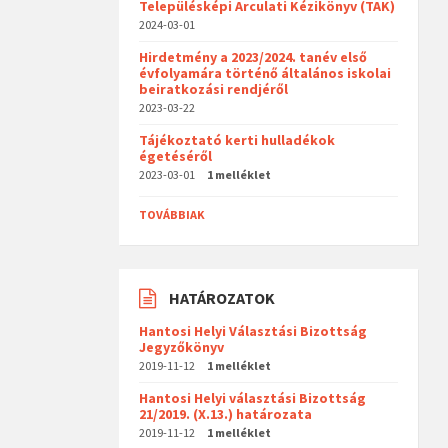
Településképi Arculati Kézikönyv (TAK)
2024-03-01
Hirdetmény a 2023/2024. tanév első
évfolyamára történő általános iskolai
beiratkozási rendjéről
2023-03-22
Tájékoztató kerti hulladékok
égetéséről
2023-03-01
1 melléklet
TOVÁBBIAK
HATÁROZATOK
Hantosi Helyi Választási Bizottság
Jegyzőkönyv
2019-11-12
1 melléklet
Hantosi Helyi választási Bizottság
21/2019. (X.13.) határozata
2019-11-12
1 melléklet