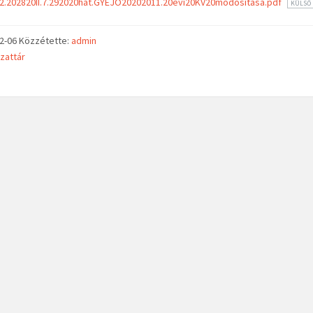
2.202820II.7.292020hat.GYEJO20202011.20evi20KV20modositasa.pdf
KÜLSŐ 
02-06
Közzétette:
admin
zattár