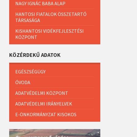
NAGY IGNÁC BABA ALAP
HANTOSI FIATALOK ÖSSZETARTÓ
TÁRSASÁGA
KISHANTOSI VIDÉKFEJLESZTÉSI
KÖZPONT
KÖZÉRDEKŰ ADATOK
EGÉSZSÉGÜGY
ÓVODA
ADATVÉDELMI KÖZPONT
ADATVÉDELMI IRÁNYELVEK
E-ÖNKORMÁNYZAT KISOKOS