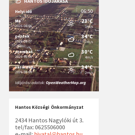
HANTOS IDŐJÁRÁSA
06:50
Helyi idő
23°C
Ma
2026-08-06
1m/s
34°C
péntek
2026-08-07
7m/s
30°C
szombat
2026-08-08
4m/s
34°C
vasárnap
2026-08-09
2m/s
Időjárási adatok:
OpenWeatherMap.org
Hantos Községi Önkormányzat
2434 Hantos Nagylóki út 3.
tel/fax: 0625506000
e-mail:
hivatal@hantos.hu