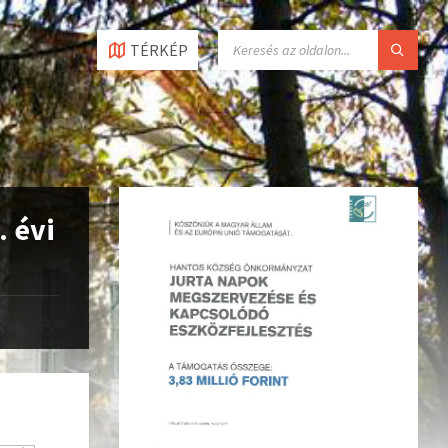
TÉRKÉP
. évi