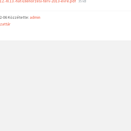
12.-XI.13.-hat-Ellenorzesi-terv-2013-evre.pdf
35 kB
02-06
Közzétette:
admin
zattár