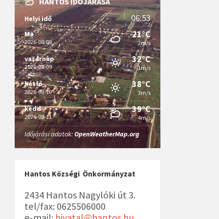
HANTOS IDŐJÁRÁSA
06:53
Helyi idő
21°C
Ma
2026-08-08
2m/s
32°C
vasárnap
2026-08-09
1m/s
38°C
hétfő
2026-08-10
3m/s
39°C
kedd
2026-08-11
4m/s
Időjárási adatok:
OpenWeatherMap.org
Hantos Községi Önkormányzat
2434 Hantos Nagylóki út 3.
tel/fax: 0625506000
e-mail:
hivatal@hantos.hu