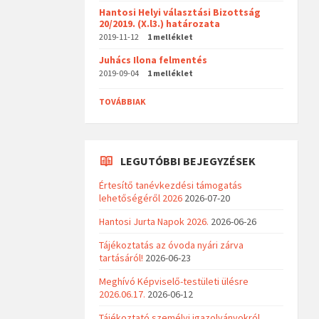
Hantosi Helyi választási Bizottság
20/2019. (X.l3.) határozata
2019-11-12
1 melléklet
Juhács Ilona felmentés
2019-09-04
1 melléklet
TOVÁBBIAK
LEGUTÓBBI BEJEGYZÉSEK
Értesítő tanévkezdési támogatás
lehetőségéről 2026
2026-07-20
Hantosi Jurta Napok 2026.
2026-06-26
Tájékoztatás az óvoda nyári zárva
tartásáról!
2026-06-23
Meghívó Képviselő-testületi ülésre
2026.06.17.
2026-06-12
Tájékoztató személyi igazolványokról