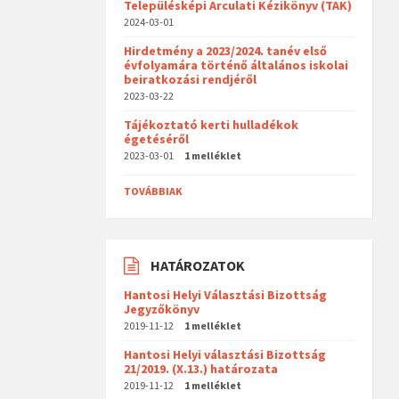
Településképi Arculati Kézikönyv (TAK)
2024-03-01
Hirdetmény a 2023/2024. tanév első
évfolyamára történő általános iskolai
beiratkozási rendjéről
2023-03-22
Tájékoztató kerti hulladékok
égetéséről
2023-03-01
1 melléklet
TOVÁBBIAK
HATÁROZATOK
Hantosi Helyi Választási Bizottság
Jegyzőkönyv
2019-11-12
1 melléklet
Hantosi Helyi választási Bizottság
21/2019. (X.13.) határozata
2019-11-12
1 melléklet