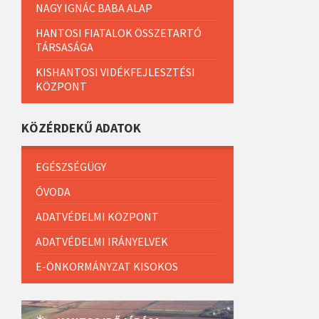
NAGY IGNÁC BABA ALAP
HANTOSI FIATALOK ÖSSZETARTÓ
TÁRSASÁGA
KISHANTOSI VIDÉKFEJLESZTÉSI
KÖZPONT
KÖZÉRDEKŰ ADATOK
EGÉSZSÉGÜGY
ÓVODA
ADATVÉDELMI KÖZPONT
ADATVÉDELMI IRÁNYELVEK
E-ÖNKORMÁNYZAT KISOKOS