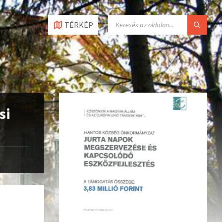
TÉRKÉP
si