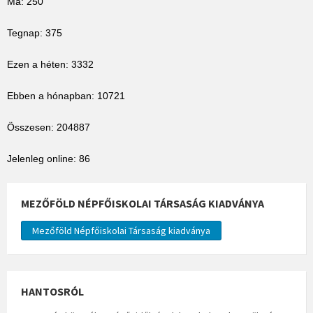
Ma: 250
Tegnap: 375
Ezen a héten: 3332
Ebben a hónapban: 10721
Összesen: 204887
Jelenleg online: 86
MEZŐFÖLD NÉPFŐISKOLAI TÁRSASÁG KIADVÁNYA
Mezőföld Népfőiskolai Társaság kiadványa
HANTOSRÓL