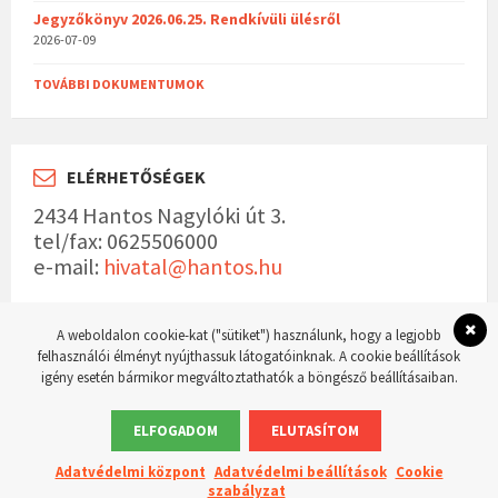
Jegyzőkönyv 2026.06.25. Rendkívüli ülésről
2026-07-09
TOVÁBBI DOKUMENTUMOK
ELÉRHETŐSÉGEK
2434 Hantos Nagylóki út 3.
tel/fax: 0625506000
e-mail:
hivatal@hantos.hu
A weboldalon cookie-kat ("sütiket") használunk, hogy a legjobb
felhasználói élményt nyújthassuk látogatóinknak. A cookie beállítások
igény esetén bármikor megváltoztathatók a böngésző beállításaiban.
© 2023 Hantos község hivatalos weboldala Készítette:
WordPress Master weboldal
készítés
ELFOGADOM
ELUTASÍTOM
Adatvédelmi központ
Adatvédelmi beállítások
Cookie
szabályzat