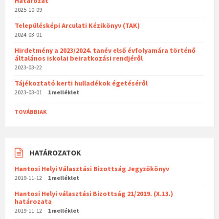
Határozat
2025-10-09
Településképi Arculati Kézikönyv (TAK)
2024-03-01
Hirdetmény a 2023/2024. tanév első évfolyamára történő
általános iskolai beiratkozási rendjéről
2023-03-22
Tájékoztató kerti hulladékok égetéséről
2023-03-01
1 melléklet
TOVÁBBIAK
HATÁROZATOK
Hantosi Helyi Választási Bizottság Jegyzőkönyv
2019-11-12
1 melléklet
Hantosi Helyi választási Bizottság 21/2019. (X.13.)
határozata
2019-11-12
1 melléklet