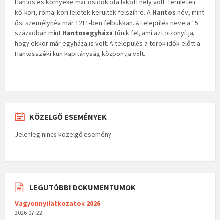
Hantos és környéke már ősidők óta lakott hely volt. Területén
kő-kori, római kori leletek kerültek felszínre. A
Hantos
név, mint
ősi személynév már 1211-ben felbukkan. A település neve a 15.
században mint
Hantosegyháza
tűnik fel, ami azt bizonyítja,
hogy ekkor már egyháza is volt. A település a török idők előtt a
Hantosszéki kun kapitányság központja volt.
KÖZELGŐ ESEMÉNYEK
Jelenleg nincs közelgő esemény
LEGUTÓBBI DOKUMENTUMOK
Vagyonnyilatkozatok 2026
2026-07-22