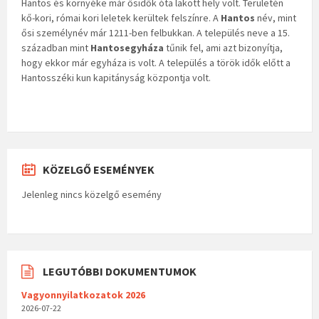
Hantos és környéke már ősidők óta lakott hely volt. Területén
kő-kori, római kori leletek kerültek felszínre. A
Hantos
név, mint
ősi személynév már 1211-ben felbukkan. A település neve a 15.
században mint
Hantosegyháza
tűnik fel, ami azt bizonyítja,
hogy ekkor már egyháza is volt. A település a török idők előtt a
Hantosszéki kun kapitányság központja volt.
KÖZELGŐ ESEMÉNYEK
Jelenleg nincs közelgő esemény
LEGUTÓBBI DOKUMENTUMOK
Vagyonnyilatkozatok 2026
2026-07-22