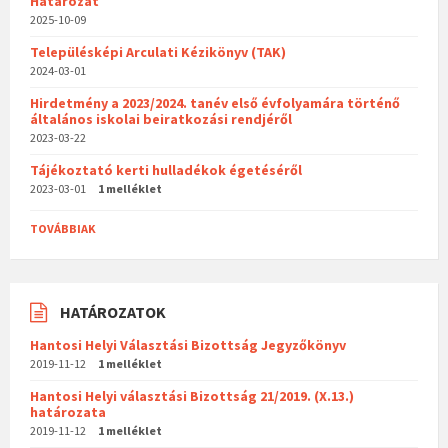
Határozat
2025-10-09
Településképi Arculati Kézikönyv (TAK)
2024-03-01
Hirdetmény a 2023/2024. tanév első évfolyamára történő
általános iskolai beiratkozási rendjéről
2023-03-22
Tájékoztató kerti hulladékok égetéséről
2023-03-01
1 melléklet
TOVÁBBIAK
HATÁROZATOK
Hantosi Helyi Választási Bizottság Jegyzőkönyv
2019-11-12
1 melléklet
Hantosi Helyi választási Bizottság 21/2019. (X.13.)
határozata
2019-11-12
1 melléklet