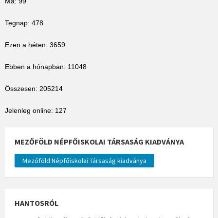
Ma: 99
Tegnap: 478
Ezen a héten: 3659
Ebben a hónapban: 11048
Összesen: 205214
Jelenleg online: 127
MEZŐFÖLD NÉPFŐISKOLAI TÁRSASÁG KIADVÁNYA
Mezőföld Népfőiskolai Társaság kiadványa
HANTOSRÓL