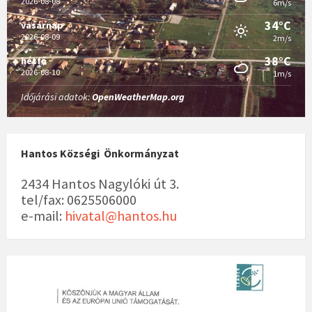
2026-08-08
6m/s
34°C
vasárnap
2026-08-09
2m/s
38°C
hétfő
2026-08-10
1m/s
Időjárási adatok:
OpenWeatherMap.org
Hantos Községi Önkormányzat
2434 Hantos Nagylóki út 3.
tel/fax: 0625506000
e-mail:
hivatal@hantos.hu