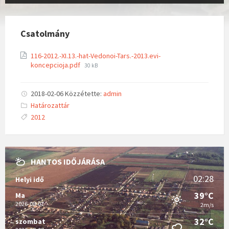
Csatolmány
116-2012.-XI.13.-hat-Vedonoi-Tars.-2013.evi-
koncepcioja.pdf
30 kB
2018-02-06
Közzétette:
admin
C
Határozattár
a
T
2012
t
a
e
g
g
s
o
:
r
i
HANTOS IDŐJÁRÁSA
e
s
:
02:28
Helyi idő
39°C
Ma
2026-08-07
2m/s
32°C
szombat