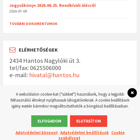
Jegyzőkönyv 2026.06.25. Rendkívüli ülésről
2026-07-09
TOVÁBBI DOKUMENTUMOK
ELÉRHETŐSÉGEK
2434 Hantos Nagylóki út 3.
tel/fax: 0625506000
e-mail:
hivatal@hantos.hu
A weboldalon cookie-kat ("sütiket") használunk, hogy a legjobb
felhasználói élményt nyújthassuk látogatóinknak. A cookie beállítások
igény esetén bármikor megváltoztathatók a böngésző beállításaiban.
© 2023 Hantos község hivatalos weboldala Készítette:
WordPress Master weboldal
készítés
ELFOGADOM
ELUTASÍTOM
Adatvédelmi központ
Adatvédelmi beállítások
Cookie
szabályzat