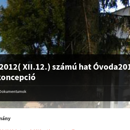
2012( XII.12.) számú hat Óvoda20
koncepció
Dokumentumok
mány