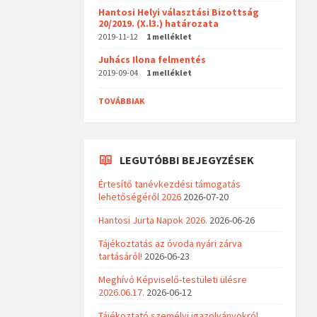
Hantosi Helyi választási Bizottság
20/2019. (X.l3.) határozata
2019-11-12
1 melléklet
Juhács Ilona felmentés
2019-09-04
1 melléklet
TOVÁBBIAK
LEGUTÓBBI BEJEGYZÉSEK
Értesítő tanévkezdési támogatás
lehetőségéről 2026
2026-07-20
Hantosi Jurta Napok 2026.
2026-06-26
Tájékoztatás az óvoda nyári zárva
tartásáról!
2026-06-23
Meghívó Képviselő-testületi ülésre
2026.06.17.
2026-06-12
Tájékoztató személyi igazolványokról