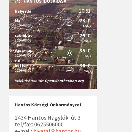
HANTOS IDŐJÁRÁSA
10:51
Helyi idő
23°C
Ma
2026-08-07
6m/s
29°C
szombat
2026-08-08
2m/s
35°C
vasárnap
2026-08-09
1m/s
38°C
hétfő
2026-08-10
2m/s
Időjárási adatok:
OpenWeatherMap.org
Hantos Községi Önkormányzat
2434 Hantos Nagylóki út 3.
tel/fax: 0625506000
e-mail:
hivatal@hantos.hu