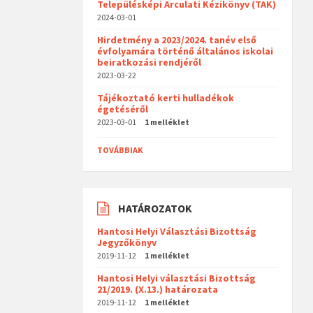
Településképi Arculati Kézikönyv (TAK)
2024-03-01
Hirdetmény a 2023/2024. tanév első
évfolyamára történő általános iskolai
beiratkozási rendjéről
2023-03-22
Tájékoztató kerti hulladékok
égetéséről
2023-03-01
1 melléklet
TOVÁBBIAK
HATÁROZATOK
Hantosi Helyi Választási Bizottság
Jegyzőkönyv
2019-11-12
1 melléklet
Hantosi Helyi választási Bizottság
21/2019. (X.13.) határozata
2019-11-12
1 melléklet