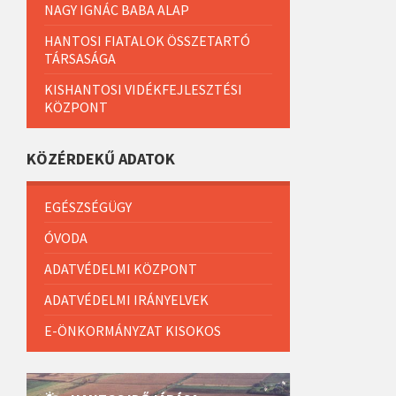
NAGY IGNÁC BABA ALAP
HANTOSI FIATALOK ÖSSZETARTÓ
TÁRSASÁGA
KISHANTOSI VIDÉKFEJLESZTÉSI
KÖZPONT
KÖZÉRDEKŰ ADATOK
EGÉSZSÉGÜGY
ÓVODA
ADATVÉDELMI KÖZPONT
ADATVÉDELMI IRÁNYELVEK
E-ÖNKORMÁNYZAT KISOKOS