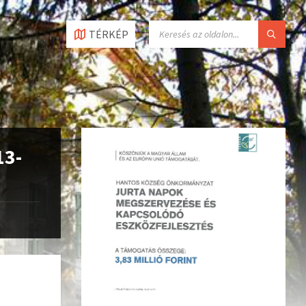
TÉRKÉP
13-