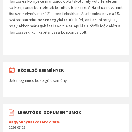
Hantos és környéke már ősidők óta lakott hely volt. Területén
kő-kori, római kori leletek kerültek felszínre. A
Hantos
név, mint
ősi személynév már 1211-ben felbukkan. A település neve a 15.
században mint
Hantosegyháza
tűnik fel, ami azt bizonyítja,
hogy ekkor már egyháza is volt. A település a török idők előtt a
Hantosszéki kun kapitányság központja volt.
KÖZELGŐ ESEMÉNYEK
Jelenleg nincs közelgő esemény
LEGUTÓBBI DOKUMENTUMOK
Vagyonnyilatkozatok 2026
2026-07-22