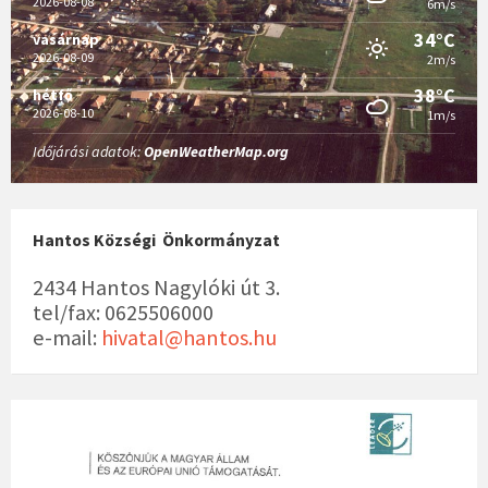
2026-08-08
6m/s
34°C
vasárnap
2026-08-09
2m/s
38°C
hétfő
2026-08-10
1m/s
Időjárási adatok:
OpenWeatherMap.org
Hantos Községi Önkormányzat
2434 Hantos Nagylóki út 3.
tel/fax: 0625506000
e-mail:
hivatal@hantos.hu