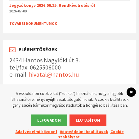
Jegyzőkönyv 2026.06.25. Rendkívüli ülésről
2026-07-09
TOVÁBBI DOKUMENTUMOK
ELÉRHETŐSÉGEK
2434 Hantos Nagylóki út 3.
tel/fax: 0625506000
e-mail:
hivatal@hantos.hu
A weboldalon cookie-kat ("sütiket") használunk, hogy a legjobb
felhasználói élményt nyújthassuk látogatóinknak. A cookie beállítások
igény esetén bármikor megváltoztathatók a böngésző beállításaiban.
© 2023 Hantos község hivatalos weboldala Készítette:
WordPress Master weboldal
készítés
ELFOGADOM
ELUTASÍTOM
Adatvédelmi központ
Adatvédelmi beállítások
Cookie
szabályzat