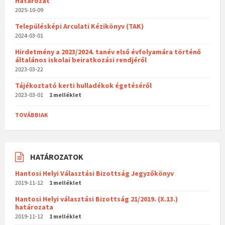
Határozat
2025-10-09
Településképi Arculati Kézikönyv (TAK)
2024-03-01
Hirdetmény a 2023/2024. tanév első évfolyamára történő
általános iskolai beiratkozási rendjéről
2023-03-22
Tájékoztató kerti hulladékok égetéséről
2023-03-01
1 melléklet
TOVÁBBIAK
HATÁROZATOK
Hantosi Helyi Választási Bizottság Jegyzőkönyv
2019-11-12
1 melléklet
Hantosi Helyi választási Bizottság 21/2019. (X.13.)
határozata
2019-11-12
1 melléklet