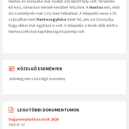
Hantos és környéke már ősidők óta lakott hely volt. Területén
kő-kori, római kori leletek kerültek felszínre. A
Hantos
név, mint
ősi személynév már 1211-ben felbukkan. A település neve a 15.
században mint
Hantosegyháza
tűnik fel, ami azt bizonyítja,
hogy ekkor már egyháza is volt. A település a török idők előtt a
Hantosszéki kun kapitányság központja volt.
KÖZELGŐ ESEMÉNYEK
Jelenleg nincs közelgő esemény
LEGUTÓBBI DOKUMENTUMOK
Vagyonnyilatkozatok 2026
2026-07-22