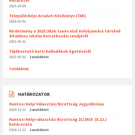
Határozat
2025-10-09
Településképi Arculati Kézikönyv (TAK)
2024-03-01
Hirdetmény a 2023/2024. tanév első évfolyamára történő
általános iskolai beiratkozási rendjéről
2023-03-22
Tájékoztató kerti hulladékok égetéséről
2023-03-01
1 melléklet
TOVÁBBIAK
HATÁROZATOK
Hantosi Helyi Választási Bizottság Jegyzőkönyv
2019-11-12
1 melléklet
Hantosi Helyi választási Bizottság 21/2019. (X.13.)
határozata
2019-11-12
1 melléklet