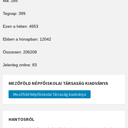
Ma: 285
Tegnap: 399
Ezen a héten: 4653
Ebben a hónapban: 12042
Összesen: 206208
Jelenleg online: 83
MEZŐFÖLD NÉPFŐISKOLAI TÁRSASÁG KIADVÁNYA
Mezőföld Népfőiskolai Társaság kiadványa
HANTOSRÓL