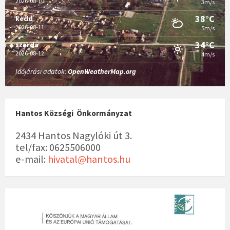
2026-08-10
3m/s
38°C
kedd
2026-08-11
5m/s
34°C
szerda
2026-08-12
4m/s
Időjárási adatok:
OpenWeatherMap.org
Hantos Községi Önkormányzat
2434 Hantos Nagylóki út 3.
tel/fax: 0625506000
e-mail:
hivatal@hantos.hu