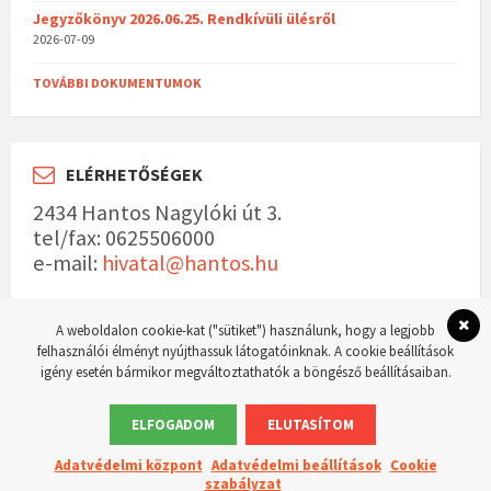
Jegyzőkönyv 2026.06.25. Rendkívüli ülésről
2026-07-09
TOVÁBBI DOKUMENTUMOK
ELÉRHETŐSÉGEK
2434 Hantos Nagylóki út 3.
tel/fax: 0625506000
e-mail:
hivatal@hantos.hu
A weboldalon cookie-kat ("sütiket") használunk, hogy a legjobb
felhasználói élményt nyújthassuk látogatóinknak. A cookie beállítások
igény esetén bármikor megváltoztathatók a böngésző beállításaiban.
© 2023 Hantos község hivatalos weboldala Készítette:
WordPress Master weboldal
készítés
ELFOGADOM
ELUTASÍTOM
Adatvédelmi központ
Adatvédelmi beállítások
Cookie
szabályzat