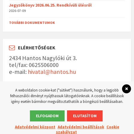
Jegyzőkönyv 2026.06.25. Rendkívüli ülésről
2026-07-09
TOVÁBBI DOKUMENTUMOK
ELÉRHETŐSÉGEK
2434 Hantos Nagylóki út 3.
tel/fax: 0625506000
e-mail:
hivatal@hantos.hu
A weboldalon cookie-kat ("sütiket") használunk, hogy a legjobb
felhasználói élményt nyújthassuk látogatóinknak. A cookie beállítások
igény esetén bármikor megváltoztathatók a böngésző beállításaiban.
© 2023 Hantos község hivatalos weboldala Készítette:
WordPress Master weboldal
készítés
ELFOGADOM
ELUTASÍTOM
Adatvédelmi központ
Adatvédelmi beállítások
Cookie
szabályzat