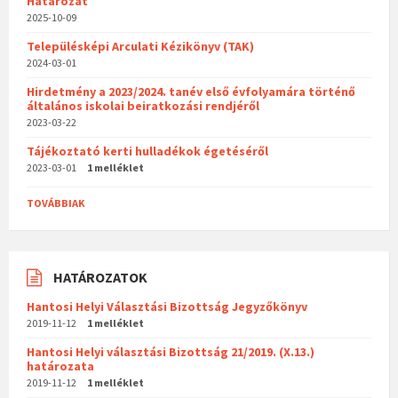
Határozat
2025-10-09
Településképi Arculati Kézikönyv (TAK)
2024-03-01
Hirdetmény a 2023/2024. tanév első évfolyamára történő
általános iskolai beiratkozási rendjéről
2023-03-22
Tájékoztató kerti hulladékok égetéséről
2023-03-01
1 melléklet
TOVÁBBIAK
HATÁROZATOK
Hantosi Helyi Választási Bizottság Jegyzőkönyv
2019-11-12
1 melléklet
Hantosi Helyi választási Bizottság 21/2019. (X.13.)
határozata
2019-11-12
1 melléklet