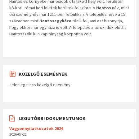
Hantos és környéke már ősidők óta lakott hely volt. Területén
kő-kori, római kori leletek kerültek felszínre. A
Hantos
név, mint
ősi személynév már 1211-ben felbukkan. A település neve a 15.
században mint
Hantosegyháza
tűnik fel, ami azt bizonyítja,
hogy ekkor már egyháza is volt. A település a török idők előtt a
Hantosszéki kun kapitányság központja volt.
KÖZELGŐ ESEMÉNYEK
Jelenleg nincs közelgő esemény
LEGUTÓBBI DOKUMENTUMOK
Vagyonnyilatkozatok 2026
2026-07-22