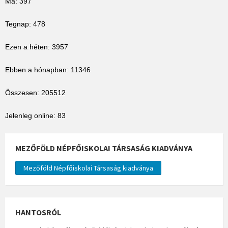
Ma: 397
Tegnap: 478
Ezen a héten: 3957
Ebben a hónapban: 11346
Összesen: 205512
Jelenleg online: 83
MEZŐFÖLD NÉPFŐISKOLAI TÁRSASÁG KIADVÁNYA
Mezőföld Népfőiskolai Társaság kiadványa
HANTOSRÓL