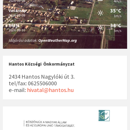
2026-08-08
4m/s
35°C
vasárnap
2026-08-09
1m/s
38°C
hétfő
2026-08-10
3m/s
Időjárási adatok:
OpenWeatherMap.org
Hantos Községi Önkormányzat
2434 Hantos Nagylóki út 3.
tel/fax: 0625506000
e-mail:
hivatal@hantos.hu