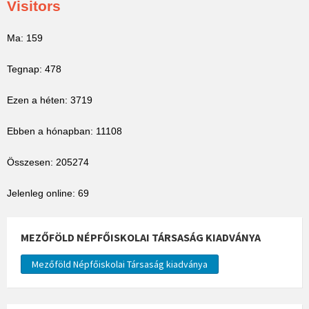
Visitors
Ma: 159
Tegnap: 478
Ezen a héten: 3719
Ebben a hónapban: 11108
Összesen: 205274
Jelenleg online: 69
MEZŐFÖLD NÉPFŐISKOLAI TÁRSASÁG KIADVÁNYA
Mezőföld Népfőiskolai Társaság kiadványa