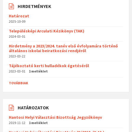
HIRDETMÉNYEK
Határozat
2025-10-09
Településképi Arculati Kézikönyv (TAK)
2024-03-01
Hirdetmény a 2023/2024. tanév első évfolyamára történő
általános iskolai beiratkozási rendjéről
2023-03-22
Tájékoztató kerti hulladékok égetéséről
2023-03-01
1 melléklet
TOVÁBBIAK
HATÁROZATOK
Hantosi Helyi Választási Bizottság Jegyzőkönyv
2019-11-12
1 melléklet