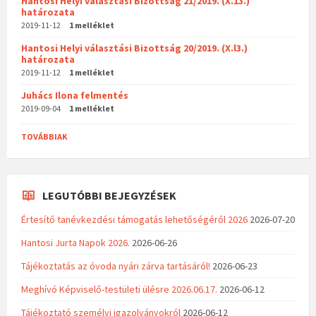
Hantosi Helyi választási Bizottság 21/2019. (X.13.)
határozata
2019-11-12
1 melléklet
Hantosi Helyi választási Bizottság 20/2019. (X.l3.)
határozata
2019-11-12
1 melléklet
Juhács Ilona felmentés
2019-09-04
1 melléklet
TOVÁBBIAK
LEGUTÓBBI BEJEGYZÉSEK
Értesítő tanévkezdési támogatás lehetőségéről 2026
2026-07-20
Hantosi Jurta Napok 2026.
2026-06-26
Tájékoztatás az óvoda nyári zárva tartásáról!
2026-06-23
Meghívó Képviselő-testületi ülésre 2026.06.17.
2026-06-12
Tájékoztató személyi igazolványokról
2026-06-12