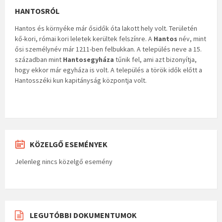
HANTOSRÓL
Hantos és környéke már ősidők óta lakott hely volt. Területén
kő-kori, római kori leletek kerültek felszínre. A
Hantos
név, mint
ősi személynév már 1211-ben felbukkan. A település neve a 15.
században mint
Hantosegyháza
tűnik fel, ami azt bizonyítja,
hogy ekkor már egyháza is volt. A település a török idők előtt a
Hantosszéki kun kapitányság központja volt.
KÖZELGŐ ESEMÉNYEK
Jelenleg nincs közelgő esemény
LEGUTÓBBI DOKUMENTUMOK