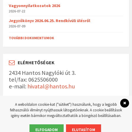
Vagyonnyilatkozatok 2026
2026-07-22
Jegyzőkönyv 2026.06.25. Rendkívüli ülésről
2026-07-09
TOVÁBBI DOKUMENTUMOK
ELÉRHETŐSÉGEK
2434 Hantos Nagylóki út 3.
tel/fax: 0625506000
e-mail:
hivatal@hantos.hu
A weboldalon cookie-kat ("sütiket") használunk, hogy a legjobb
felhasználói élményt nyújthassuk látogatóinknak. A cookie beállítások
igény esetén bármikor megváltoztathatók a böngésző beállításaiban.
© 2023 Hantos község hivatalos weboldala Készítette:
WordPress Master weboldal
készítés
ELFOGADOM
ELUTASÍTOM