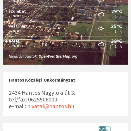
2026-08-07
6m/s
29°C
szombat
2026-08-08
2m/s
35°C
vasárnap
2026-08-09
1m/s
38°C
hétfő
2026-08-10
2m/s
Időjárási adatok:
OpenWeatherMap.org
Hantos Községi Önkormányzat
2434 Hantos Nagylóki út 3.
tel/fax: 0625506000
e-mail:
hivatal@hantos.hu