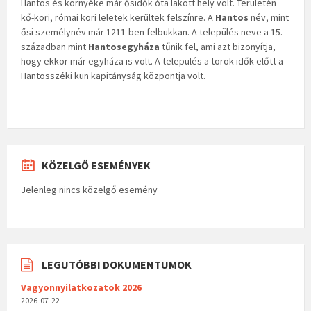
Hantos és környéke már ősidők óta lakott hely volt. Területén
kő-kori, római kori leletek kerültek felszínre. A
Hantos
név, mint
ősi személynév már 1211-ben felbukkan. A település neve a 15.
században mint
Hantosegyháza
tűnik fel, ami azt bizonyítja,
hogy ekkor már egyháza is volt. A település a török idők előtt a
Hantosszéki kun kapitányság központja volt.
KÖZELGŐ ESEMÉNYEK
Jelenleg nincs közelgő esemény
LEGUTÓBBI DOKUMENTUMOK
Vagyonnyilatkozatok 2026
2026-07-22