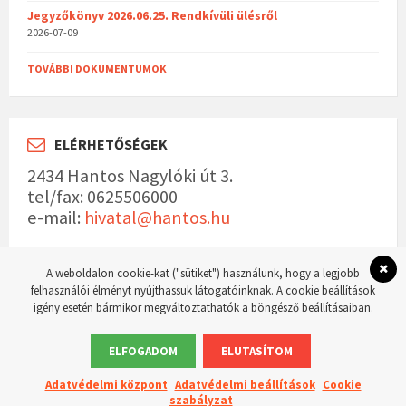
Jegyzőkönyv 2026.06.25. Rendkívüli ülésről
2026-07-09
TOVÁBBI DOKUMENTUMOK
ELÉRHETŐSÉGEK
2434 Hantos Nagylóki út 3.
tel/fax: 0625506000
e-mail:
hivatal@hantos.hu
A weboldalon cookie-kat ("sütiket") használunk, hogy a legjobb
felhasználói élményt nyújthassuk látogatóinknak. A cookie beállítások
igény esetén bármikor megváltoztathatók a böngésző beállításaiban.
© 2023 Hantos község hivatalos weboldala Készítette:
WordPress Master weboldal
készítés
ELFOGADOM
ELUTASÍTOM
Adatvédelmi központ
Adatvédelmi beállítások
Cookie
szabályzat