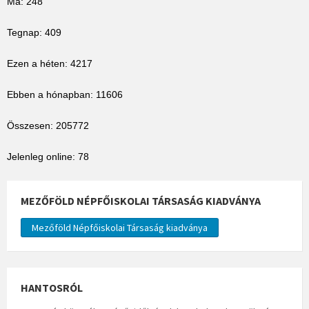
Ma: 248
Tegnap: 409
Ezen a héten: 4217
Ebben a hónapban: 11606
Összesen: 205772
Jelenleg online: 78
MEZŐFÖLD NÉPFŐISKOLAI TÁRSASÁG KIADVÁNYA
Mezőföld Népfőiskolai Társaság kiadványa
HANTOSRÓL