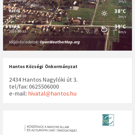
2026-08-09
1m/s
38°C
hétfő
2026-08-10
3m/s
39°C
kedd
2026-08-11
4m/s
Időjárási adatok:
OpenWeatherMap.org
Hantos Községi Önkormányzat
2434 Hantos Nagylóki út 3.
tel/fax: 0625506000
e-mail:
hivatal@hantos.hu