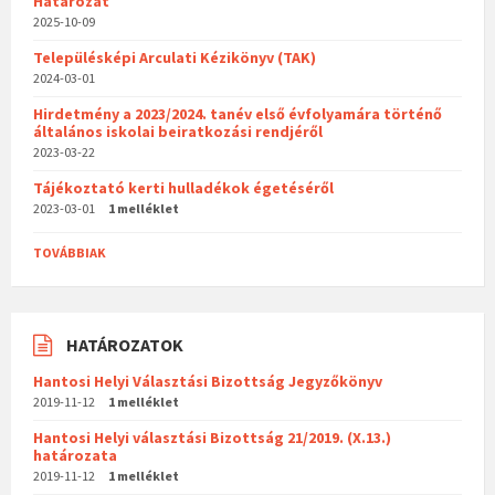
Határozat
2025-10-09
Településképi Arculati Kézikönyv (TAK)
2024-03-01
Hirdetmény a 2023/2024. tanév első évfolyamára történő
általános iskolai beiratkozási rendjéről
2023-03-22
Tájékoztató kerti hulladékok égetéséről
2023-03-01
1 melléklet
TOVÁBBIAK
HATÁROZATOK
Hantosi Helyi Választási Bizottság Jegyzőkönyv
2019-11-12
1 melléklet
Hantosi Helyi választási Bizottság 21/2019. (X.13.)
határozata
2019-11-12
1 melléklet