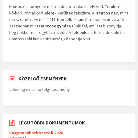
Hantos és környéke már ősidők óta lakott hely volt. Területén
kő-kori, római kori leletek kerültek felszínre. A
Hantos
név, mint
ősi személynév már 1211-ben felbukkan. A település neve a 15.
században mint
Hantosegyháza
tűnik fel, ami azt bizonyítja,
hogy ekkor már egyháza is volt. A település a török idők előtt a
Hantosszéki kun kapitányság központja volt.
KÖZELGŐ ESEMÉNYEK
Jelenleg nincs közelgő esemény
LEGUTÓBBI DOKUMENTUMOK
Vagyonnyilatkozatok 2026