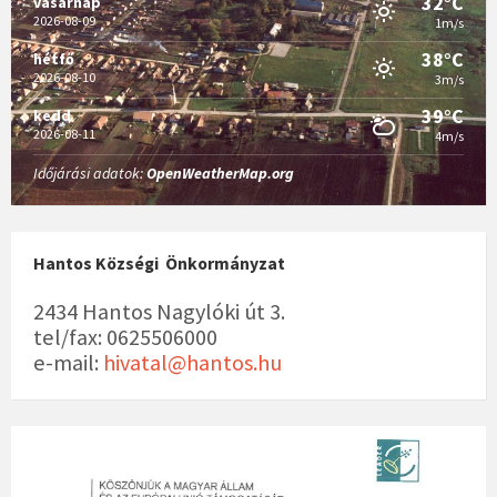
32°C
vasárnap
2026-08-09
1m/s
38°C
hétfő
2026-08-10
3m/s
39°C
kedd
2026-08-11
4m/s
Időjárási adatok:
OpenWeatherMap.org
Hantos Községi Önkormányzat
2434 Hantos Nagylóki út 3.
tel/fax: 0625506000
e-mail:
hivatal@hantos.hu