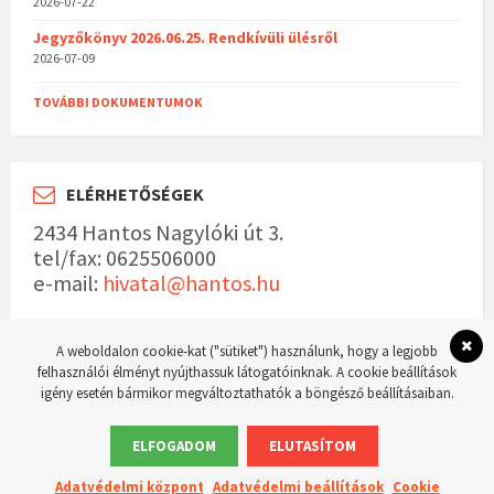
2026-07-22
Jegyzőkönyv 2026.06.25. Rendkívüli ülésről
2026-07-09
TOVÁBBI DOKUMENTUMOK
ELÉRHETŐSÉGEK
2434 Hantos Nagylóki út 3.
tel/fax: 0625506000
e-mail:
hivatal@hantos.hu
A weboldalon cookie-kat ("sütiket") használunk, hogy a legjobb
felhasználói élményt nyújthassuk látogatóinknak. A cookie beállítások
igény esetén bármikor megváltoztathatók a böngésző beállításaiban.
© 2023 Hantos község hivatalos weboldala Készítette:
WordPress Master weboldal
készítés
ELFOGADOM
ELUTASÍTOM
Adatvédelmi központ
Adatvédelmi beállítások
Cookie