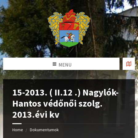
MENU
15-2013. ( II.12 .) Nagylók-
Hantos védőnői szolg.
2013.évi kv
Home
Dokumentumok