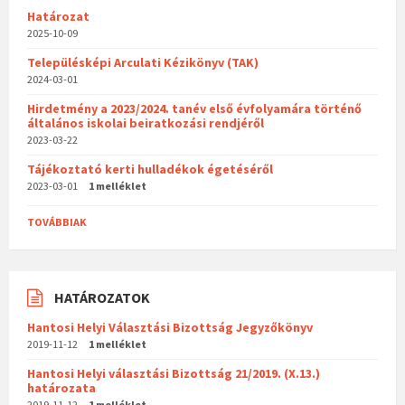
Határozat
2025-10-09
Településképi Arculati Kézikönyv (TAK)
2024-03-01
Hirdetmény a 2023/2024. tanév első évfolyamára történő
általános iskolai beiratkozási rendjéről
2023-03-22
Tájékoztató kerti hulladékok égetéséről
2023-03-01
1 melléklet
TOVÁBBIAK
HATÁROZATOK
Hantosi Helyi Választási Bizottság Jegyzőkönyv
2019-11-12
1 melléklet
Hantosi Helyi választási Bizottság 21/2019. (X.13.)
határozata
2019-11-12
1 melléklet