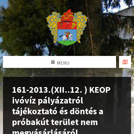
MENU
161-2013.(XII..12. ) KEOP
ivóvíz pályázatról
tájékoztató és döntés a
próbakút terület nem
megvásárlásáról