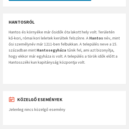
HANTOSRÓL
Hantos és környéke már ősidők óta lakott hely volt. Területén
kő-kori, római kori leletek kerültek felszínre. A
Hantos
név, mint
ősi személynév már 1211-ben felbukkan. A település neve a 15.
században mint
Hantosegyháza
tűnik fel, ami azt bizonyítja,
hogy ekkor már egyháza is volt. A település a török idők előtt a
Hantosszéki kun kapitányság központja volt.
KÖZELGŐ ESEMÉNYEK
Jelenleg nincs közelgő esemény