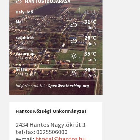
HANTOS IDŐJÁRÁSA
21:11
Helyi idő
31°C
Ma
2026-08-07
8m/s
28°C
szombat
2026-08-08
4m/s
35°C
vasárnap
2026-08-09
1m/s
38°C
hétfő
2026-08-10
3m/s
Időjárási adatok:
OpenWeatherMap.org
Hantos Községi Önkormányzat
2434 Hantos Nagylóki út 3.
tel/fax: 0625506000
e-mail:
hivatal@hantos.hu