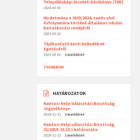
Településképi Arculati Kézikönyv (TAK)
2024-03-01
Hirdetmény a 2023/2024. tanév első
évfolyamára történő általános iskolai
beiratkozási rendjéről
2023-03-22
Tájékoztató kerti hulladékok
égetéséről
2023-03-01
1 melléklet
TOVÁBBIAK
HATÁROZATOK
Hantosi Helyi Választási Bizottság
Jegyzőkönyv
2019-11-12
1 melléklet
Hantosi Helyi választási Bizottság
21/2019. (X.13.) határozata
2019-11-12
1 melléklet