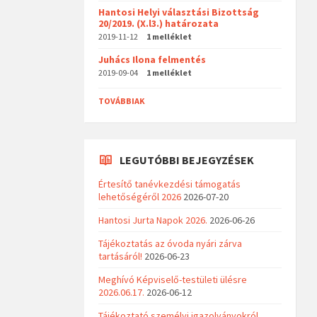
Hantosi Helyi választási Bizottság
20/2019. (X.l3.) határozata
2019-11-12
1 melléklet
Juhács Ilona felmentés
2019-09-04
1 melléklet
TOVÁBBIAK
LEGUTÓBBI BEJEGYZÉSEK
Értesítő tanévkezdési támogatás
lehetőségéről 2026
2026-07-20
Hantosi Jurta Napok 2026.
2026-06-26
Tájékoztatás az óvoda nyári zárva
tartásáról!
2026-06-23
Meghívó Képviselő-testületi ülésre
2026.06.17.
2026-06-12
Tájékoztató személyi igazolványokról