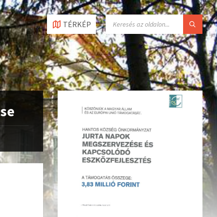
TÉRKÉP
ése