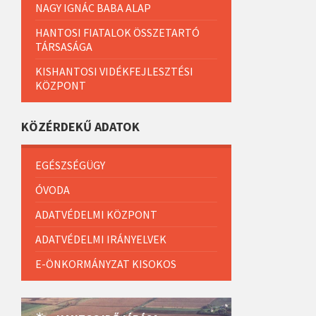
NAGY IGNÁC BABA ALAP
HANTOSI FIATALOK ÖSSZETARTÓ
TÁRSASÁGA
KISHANTOSI VIDÉKFEJLESZTÉSI
KÖZPONT
KÖZÉRDEKŰ ADATOK
EGÉSZSÉGÜGY
ÓVODA
ADATVÉDELMI KÖZPONT
ADATVÉDELMI IRÁNYELVEK
E-ÖNKORMÁNYZAT KISOKOS