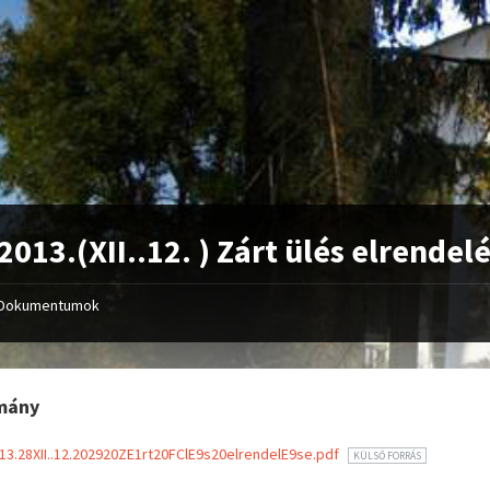
2013.(XII..12. ) Zárt ülés elrendel
Dokumentumok
mány
13.28XII..12.202920ZE1rt20FClE9s20elrendelE9se.pdf
KÜLSŐ FORRÁS