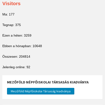
Visitors
Ma: 177
Tegnap: 375
Ezen a héten: 3259
Ebben a hónapban: 10648
Összesen: 204814
Jelenleg online: 92
MEZŐFÖLD NÉPFŐISKOLAI TÁRSASÁG KIADVÁNYA
Mezőföld Népfőiskolai Társaság kiadványa