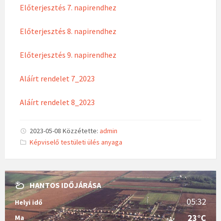
Előterjesztés 7. napirendhez
Előterjesztés 8. napirendhez
Előterjesztés 9. napirendhez
Aláírt rendelet 7_2023
Aláírt rendelet 8_2023
2023-05-08
Közzétette:
admin
C
Képviselő testületi ülés anyaga
a
t
e
g
o
r
HANTOS IDŐJÁRÁSA
i
e
05:32
Helyi idő
s
:
23°C
Ma