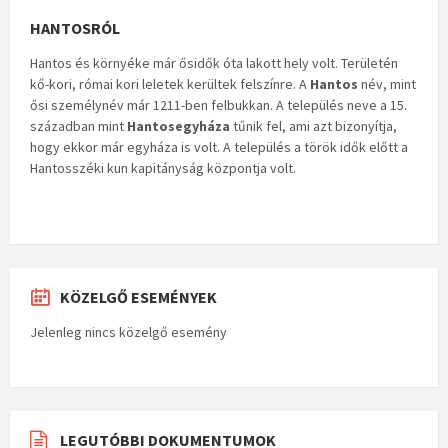
HANTOSRÓL
Hantos és környéke már ősidők óta lakott hely volt. Területén
kő-kori, római kori leletek kerültek felszínre. A
Hantos
név, mint
ősi személynév már 1211-ben felbukkan. A település neve a 15.
században mint
Hantosegyháza
tűnik fel, ami azt bizonyítja,
hogy ekkor már egyháza is volt. A település a török idők előtt a
Hantosszéki kun kapitányság központja volt.
KÖZELGŐ ESEMÉNYEK
Jelenleg nincs közelgő esemény
LEGUTÓBBI DOKUMENTUMOK