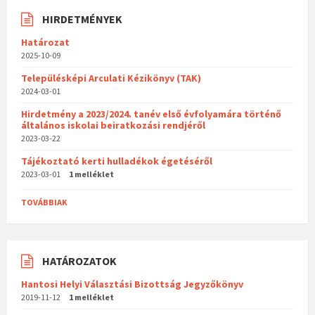
HIRDETMÉNYEK
Határozat
2025-10-09
Településképi Arculati Kézikönyv (TAK)
2024-03-01
Hirdetmény a 2023/2024. tanév első évfolyamára történő
általános iskolai beiratkozási rendjéről
2023-03-22
Tájékoztató kerti hulladékok égetéséről
2023-03-01
1 melléklet
TOVÁBBIAK
HATÁROZATOK
Hantosi Helyi Választási Bizottság Jegyzőkönyv
2019-11-12
1 melléklet