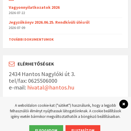
Vagyonnyilatkozatok 2026
2026-07-22
Jegyzőkönyv 2026.06.25. Rendkívüli ülésről
2026-07-09
TOVÁBBI DOKUMENTUMOK
ELÉRHETŐSÉGEK
2434 Hantos Nagylóki út 3.
tel/fax: 0625506000
e-mail:
hivatal@hantos.hu
A weboldalon cookie-kat ("sütiket") használunk, hogy a legjobb
felhasználói élményt nyújthassuk látogatóinknak. A cookie beállítások
igény esetén bármikor megváltoztathatók a böngésző beállításaiban.
© 2023 Hantos község hivatalos weboldala Készítette:
WordPress Master weboldal
készítés
ELFOGADOM
ELUTASÍTOM