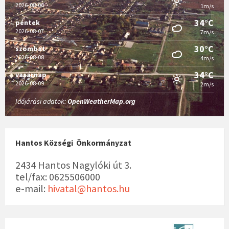
2026-08-06
1m/s
34°C
péntek
2026-08-07
7m/s
30°C
szombat
2026-08-08
4m/s
34°C
vasárnap
2026-08-09
2m/s
Időjárási adatok:
OpenWeatherMap.org
Hantos Községi Önkormányzat
2434 Hantos Nagylóki út 3.
tel/fax: 0625506000
e-mail:
hivatal@hantos.hu