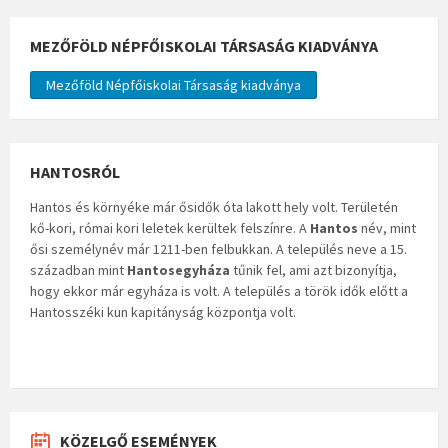
MEZŐFÖLD NÉPFŐISKOLAI TÁRSASÁG KIADVÁNYA
Mezőföld Népfőiskolai Társaság kiadványa
HANTOSRÓL
Hantos és környéke már ősidők óta lakott hely volt. Területén
kő-kori, római kori leletek kerültek felszínre. A
Hantos
név, mint
ősi személynév már 1211-ben felbukkan. A település neve a 15.
században mint
Hantosegyháza
tűnik fel, ami azt bizonyítja,
hogy ekkor már egyháza is volt. A település a török idők előtt a
Hantosszéki kun kapitányság központja volt.
KÖZELGŐ ESEMÉNYEK