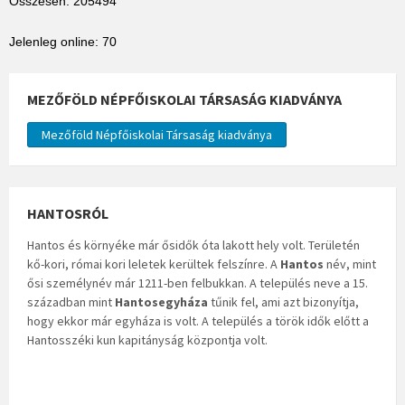
Összesen: 205494
Jelenleg online: 70
MEZŐFÖLD NÉPFŐISKOLAI TÁRSASÁG KIADVÁNYA
Mezőföld Népfőiskolai Társaság kiadványa
HANTOSRÓL
Hantos és környéke már ősidők óta lakott hely volt. Területén
kő-kori, római kori leletek kerültek felszínre. A
Hantos
név, mint
ősi személynév már 1211-ben felbukkan. A település neve a 15.
században mint
Hantosegyháza
tűnik fel, ami azt bizonyítja,
hogy ekkor már egyháza is volt. A település a török idők előtt a
Hantosszéki kun kapitányság központja volt.