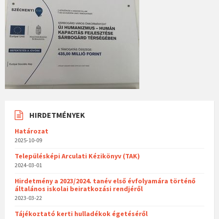
HIRDETMÉNYEK
Határozat
2025-10-09
Településképi Arculati Kézikönyv (TAK)
2024-03-01
Hirdetmény a 2023/2024. tanév első évfolyamára történő
általános iskolai beiratkozási rendjéről
2023-03-22
Tájékoztató kerti hulladékok égetéséről