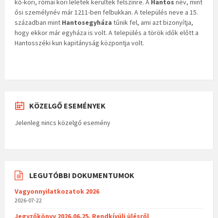
kő-kori, római kori leletek kerültek felszínre. A
Hantos
név, mint
ősi személynév már 1211-ben felbukkan. A település neve a 15.
században mint
Hantosegyháza
tűnik fel, ami azt bizonyítja,
hogy ekkor már egyháza is volt. A település a török idők előtt a
Hantosszéki kun kapitányság központja volt.
KÖZELGŐ ESEMÉNYEK
Jelenleg nincs közelgő esemény
LEGUTÓBBI DOKUMENTUMOK
Vagyonnyilatkozatok 2026
2026-07-22
Jegyzőkönyv 2026.06.25. Rendkívüli ülésről