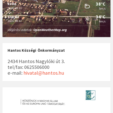
38°C
kedd
2026-08-11
5m/s
34°C
szerda
2026-08-12
4m/s
Időjárási adatok:
OpenWeatherMap.org
Hantos Községi Önkormányzat
2434 Hantos Nagylóki út 3.
tel/fax: 0625506000
e-mail:
hivatal@hantos.hu