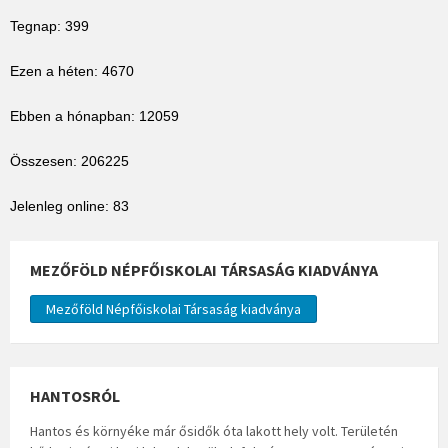
Tegnap: 399
Ezen a héten: 4670
Ebben a hónapban: 12059
Összesen: 206225
Jelenleg online: 83
MEZŐFÖLD NÉPFŐISKOLAI TÁRSASÁG KIADVÁNYA
Mezőföld Népfőiskolai Társaság kiadványa
HANTOSRÓL
Hantos és környéke már ősidők óta lakott hely volt. Területén