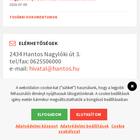
2026-07-09
TOVÁBBI DOKUMENTUMOK
ELÉRHETŐSÉGEK
2434 Hantos Nagylóki út 3.
tel/fax: 0625506000
e-mail:
hivatal@hantos.hu
A weboldalon cookie-kat ("sütiket") használunk, hogy a legjobb
felhasználói élményt nyújthassuk látogatóinknak. A cookie beállítások
igény esetén bármikor megváltoztathatók a böngésző beállításaiban.
© 2023 Hantos község hivatalos weboldala Készítette:
WordPress Master weboldal
készítés
ELFOGADOM
ELUTASÍTOM
Adatvédelmi központ
Adatvédelmi beállítások
Cookie
szabályzat