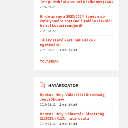
Településképi Arculati Kézikönyv (TAK)
2024-03-01
Hirdetmény a 2023/2024. tanév első
évfolyamára történő általános iskolai
beiratkozási rendjéről
2023-03-22
Tájékoztató kerti hulladékok
égetéséről
2023-03-01
1 melléklet
TOVÁBBIAK
HATÁROZATOK
Hantosi Helyi Választási Bizottság
Jegyzőkönyv
2019-11-12
1 melléklet
Hantosi Helyi választási Bizottság
21/2019. (X.13.) határozata
2019-11-12
1 melléklet