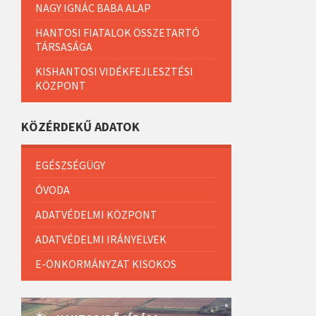
NAGY IGNÁC BABA ALAP
HANTOSI FIATALOK ÖSSZETARTÓ
TÁRSASÁGA
KISHANTOSI VIDÉKFEJLESZTÉSI
KÖZPONT
KÖZÉRDEKŰ ADATOK
EGÉSZSÉGÜGY
ÓVODA
ADATVÉDELMI KÖZPONT
ADATVÉDELMI IRÁNYELVEK
E-ÖNKORMÁNYZAT KISOKOS