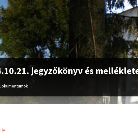
.10.21. jegyzőkönyv és melléklet
Dokumentumok
 ív