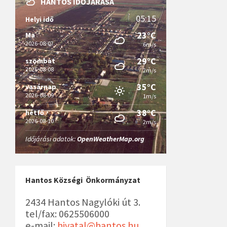
HANTOS IDŐJÁRÁSA
05:15
Helyi idő
23°C
Ma
2026-08-07
6m/s
29°C
szombat
2026-08-08
2m/s
35°C
vasárnap
2026-08-09
1m/s
38°C
hétfő
2026-08-10
2m/s
Időjárási adatok:
OpenWeatherMap.org
Hantos Községi Önkormányzat
2434 Hantos Nagylóki út 3.
tel/fax: 0625506000
e-mail:
hivatal@hantos.hu