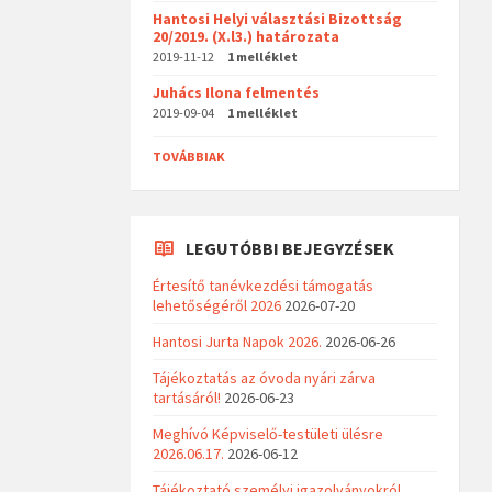
Hantosi Helyi választási Bizottság
20/2019. (X.l3.) határozata
2019-11-12
1 melléklet
Juhács Ilona felmentés
2019-09-04
1 melléklet
TOVÁBBIAK
LEGUTÓBBI BEJEGYZÉSEK
Értesítő tanévkezdési támogatás
lehetőségéről 2026
2026-07-20
Hantosi Jurta Napok 2026.
2026-06-26
Tájékoztatás az óvoda nyári zárva
tartásáról!
2026-06-23
Meghívó Képviselő-testületi ülésre
2026.06.17.
2026-06-12
Tájékoztató személyi igazolványokról