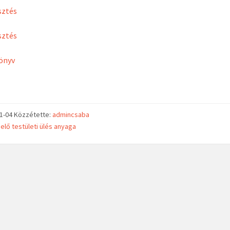
sztés
sztés
önyv
11-04
Közzétette:
admincsaba
elő testületi ülés anyaga