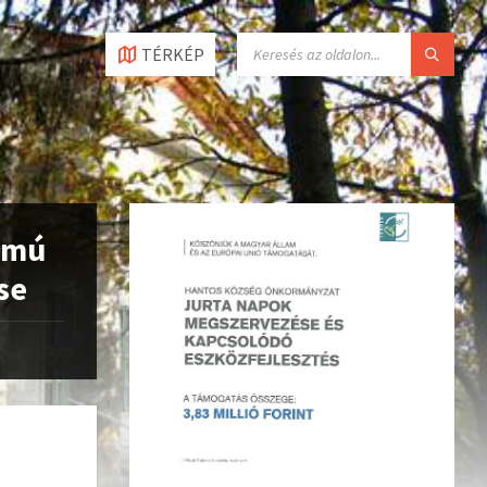
TÉRKÉP
zámú
se