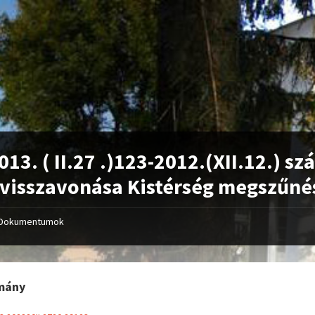
013. ( II.27 .)123-2012.(XII.12.) s
 visszavonása Kistérség megszűné
Dokumentumok
mány