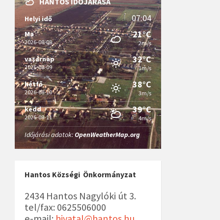
HANTOS IDŐJÁRÁSA
07:04
Helyi idő
21°C
Ma
2026-08-08
2m/s
32°C
vasárnap
2026-08-09
1m/s
38°C
hétfő
2026-08-10
3m/s
39°C
kedd
2026-08-11
4m/s
Időjárási adatok:
OpenWeatherMap.org
Hantos Községi Önkormányzat
2434 Hantos Nagylóki út 3.
tel/fax: 0625506000
e-mail:
hivatal@hantos.hu