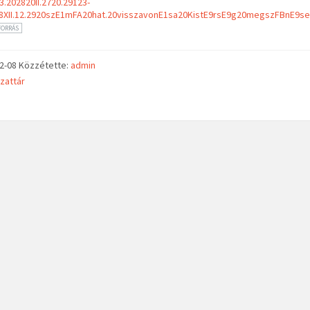
3.202820II.2720.29123-
28XII.12.2920szE1mFA20hat.20visszavonE1sa20KistE9rsE9g20megszFBnE9se
FORRÁS
02-08
Közzétette:
admin
zattár