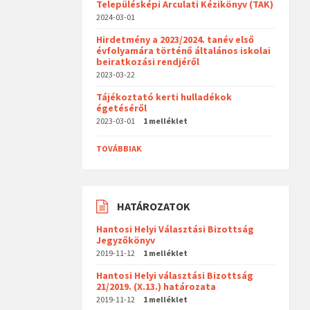
Településképi Arculati Kézikönyv (TAK)
2024-03-01
Hirdetmény a 2023/2024. tanév első
évfolyamára történő általános iskolai
beiratkozási rendjéről
2023-03-22
Tájékoztató kerti hulladékok
égetéséről
2023-03-01
1 melléklet
TOVÁBBIAK
HATÁROZATOK
Hantosi Helyi Választási Bizottság
Jegyzőkönyv
2019-11-12
1 melléklet
Hantosi Helyi választási Bizottság
21/2019. (X.13.) határozata
2019-11-12
1 melléklet