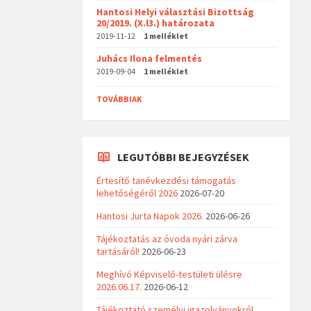
Hantosi Helyi választási Bizottság
20/2019. (X.l3.) határozata
2019-11-12
1 melléklet
Juhács Ilona felmentés
2019-09-04
1 melléklet
TOVÁBBIAK
LEGUTÓBBI BEJEGYZÉSEK
Értesítő tanévkezdési támogatás
lehetőségéről 2026
2026-07-20
Hantosi Jurta Napok 2026.
2026-06-26
Tájékoztatás az óvoda nyári zárva
tartásáról!
2026-06-23
Meghívó Képviselő-testületi ülésre
2026.06.17.
2026-06-12
Tájékoztató személyi igazolványokról