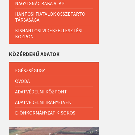
NAGY IGNÁC BABA ALAP
HANTOSI FIATALOK ÖSSZETARTÓ
TÁRSASÁGA
KISHANTOSI VIDÉKFEJLESZTÉSI
KÖZPONT
KÖZÉRDEKŰ ADATOK
EGÉSZSÉGÜGY
ÓVODA
ADATVÉDELMI KÖZPONT
ADATVÉDELMI IRÁNYELVEK
E-ÖNKORMÁNYZAT KISOKOS