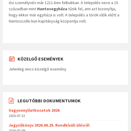
ősi személynév már 1211-ben felbukkan. A település neve a 15.
században mint
Hantosegyháza
tűnik fel, ami azt bizonyítja,
hogy ekkor már egyháza is volt. A település a török idők előtt a
Hantosszéki kun kapitányság központja volt.
KÖZELGŐ ESEMÉNYEK
Jelenleg nincs közelgő esemény
LEGUTÓBBI DOKUMENTUMOK
Vagyonnyilatkozatok 2026
2026-07-22
Jegyzőkönyv 2026.06.25. Rendkívüli ülésről
2026-07-09