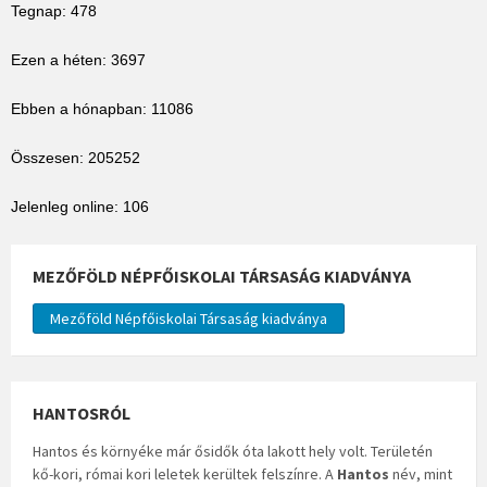
Tegnap: 478
Ezen a héten: 3697
Ebben a hónapban: 11086
Összesen: 205252
Jelenleg online: 106
MEZŐFÖLD NÉPFŐISKOLAI TÁRSASÁG KIADVÁNYA
Mezőföld Népfőiskolai Társaság kiadványa
HANTOSRÓL
Hantos és környéke már ősidők óta lakott hely volt. Területén
kő-kori, római kori leletek kerültek felszínre. A
Hantos
név, mint