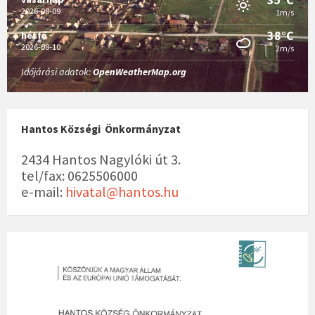
2026-08-09
1m/s
38°C
hétfő
2026-08-10
2m/s
Időjárási adatok:
OpenWeatherMap.org
Hantos Községi Önkormányzat
2434 Hantos Nagylóki út 3.
tel/fax: 0625506000
e-mail:
hivatal@hantos.hu