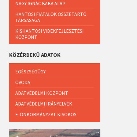
NAGY IGNÁC BABA ALAP
HANTOSI FIATALOK ÖSSZETARTÓ
TÁRSASÁGA
KISHANTOSI VIDÉKFEJLESZTÉSI
KÖZPONT
KÖZÉRDEKŰ ADATOK
EGÉSZSÉGÜGY
ÓVODA
ADATVÉDELMI KÖZPONT
ADATVÉDELMI IRÁNYELVEK
E-ÖNKORMÁNYZAT KISOKOS