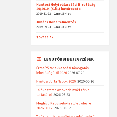
Hantosi Helyi választási Bizottság
20/2019. (X.l3.) határozata
2019-11-12
1 melléklet
Juhács Ilona felmentés
2019-09-04
1 melléklet
TOVÁBBIAK
LEGUTÓBBI BEJEGYZÉSEK
Értesítő tanévkezdési támogatás
lehetőségéről 2026
2026-07-20
Hantosi Jurta Napok 2026.
2026-06-26
Tájékoztatás az óvoda nyári zárva
tartásáról!
2026-06-23
Meghívó Képviselő-testületi ülésre
2026.06.17.
2026-06-12
Tájékoztató személyi igazolványokról