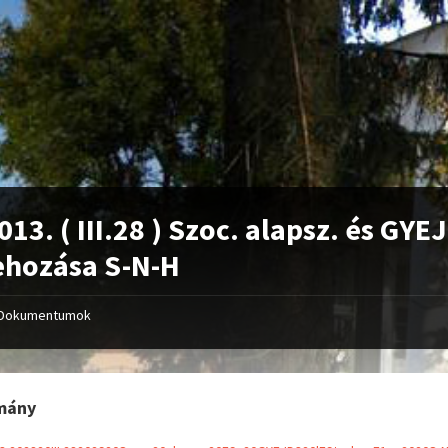
013. ( III.28 ) Szoc. alapsz. és GYE
ehozása S-N-H
Dokumentumok
mány