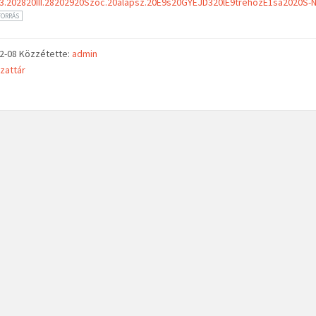
3.202820III.28202920Szoc.20alapsz.20E9s20GYEJD320lE9trehozE1sa2020S-N
FORRÁS
02-08
Közzétette:
admin
zattár