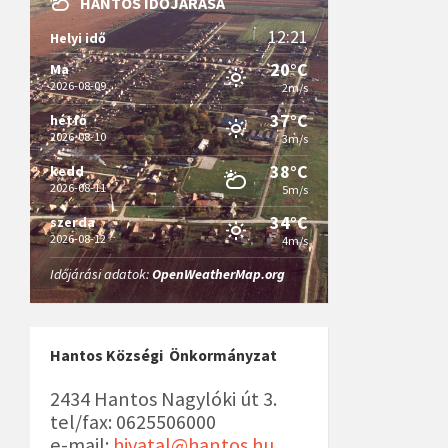
HANTOS IDŐJÁRÁSA
12:21
Helyi idő
20°C
Ma
2026-08-09
2m/s
37°C
hétfő
2026-08-10
3m/s
38°C
kedd
2026-08-11
5m/s
34°C
szerda
2026-08-12
4m/s
Időjárási adatok:
OpenWeatherMap.org
Hantos Községi Önkormányzat
2434 Hantos Nagylóki út 3.
tel/fax: 0625506000
e-mail:
hivatal@hantos.hu