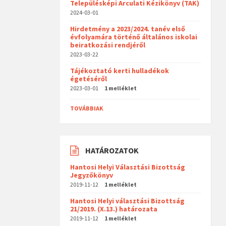
Településképi Arculati Kézikönyv (TAK)
2024-03-01
Hirdetmény a 2023/2024. tanév első
évfolyamára történő általános iskolai
beiratkozási rendjéről
2023-03-22
Tájékoztató kerti hulladékok
égetéséről
2023-03-01
1 melléklet
TOVÁBBIAK
HATÁROZATOK
Hantosi Helyi Választási Bizottság
Jegyzőkönyv
2019-11-12
1 melléklet
Hantosi Helyi választási Bizottság
21/2019. (X.13.) határozata
2019-11-12
1 melléklet