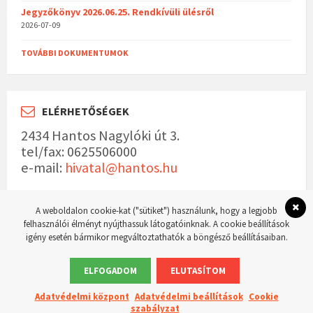
Jegyzőkönyv 2026.06.25. Rendkívüli ülésről
2026-07-09
TOVÁBBI DOKUMENTUMOK
ELÉRHETŐSÉGEK
2434 Hantos Nagylóki út 3.
tel/fax: 0625506000
e-mail:
hivatal@hantos.hu
A weboldalon cookie-kat ("sütiket") használunk, hogy a legjobb
felhasználói élményt nyújthassuk látogatóinknak. A cookie beállítások
igény esetén bármikor megváltoztathatók a böngésző beállításaiban.
© 2023 Hantos község hivatalos weboldala Készítette:
WordPress Master weboldal
készítés
ELFOGADOM
ELUTASÍTOM
Adatvédelmi központ
Adatvédelmi beállítások
Cookie
szabályzat