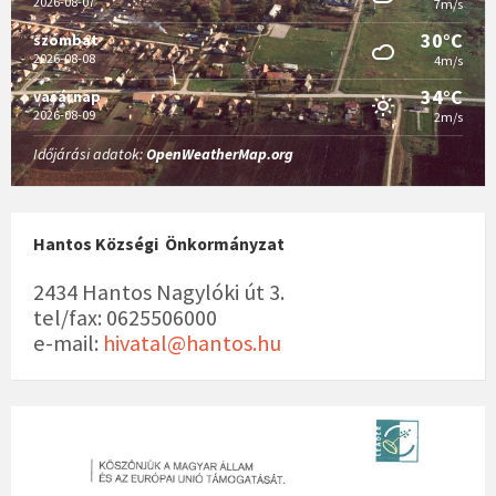
2026-08-07
7m/s
30°C
szombat
2026-08-08
4m/s
34°C
vasárnap
2026-08-09
2m/s
Időjárási adatok:
OpenWeatherMap.org
Hantos Községi Önkormányzat
2434 Hantos Nagylóki út 3.
tel/fax: 0625506000
e-mail:
hivatal@hantos.hu