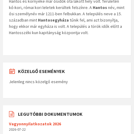
Hantos és környéke már ősidők óta lakott hely volt. Területén
kő-kori, római kori leletek kerültek felszínre. A
Hantos
név, mint
ősi személynév már 1211-ben felbukkan. A település neve a 15.
században mint
Hantosegyháza
tűnik fel, ami azt bizonyítja,
hogy ekkor már egyháza is volt. A település a török idők előtt a
Hantosszéki kun kapitányság központja volt.
KÖZELGŐ ESEMÉNYEK
Jelenleg nincs közelgő esemény
LEGUTÓBBI DOKUMENTUMOK
Vagyonnyilatkozatok 2026
2026-07-22