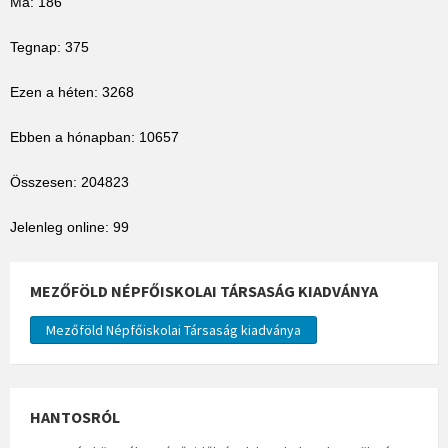
Ma: 186
Tegnap: 375
Ezen a héten: 3268
Ebben a hónapban: 10657
Összesen: 204823
Jelenleg online: 99
MEZŐFÖLD NÉPFŐISKOLAI TÁRSASÁG KIADVÁNYA
Mezőföld Népfőiskolai Társaság kiadványa
HANTOSRÓL