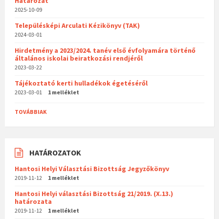
Határozat
2025-10-09
Településképi Arculati Kézikönyv (TAK)
2024-03-01
Hirdetmény a 2023/2024. tanév első évfolyamára történő
általános iskolai beiratkozási rendjéről
2023-03-22
Tájékoztató kerti hulladékok égetéséről
2023-03-01
1 melléklet
TOVÁBBIAK
HATÁROZATOK
Hantosi Helyi Választási Bizottság Jegyzőkönyv
2019-11-12
1 melléklet
Hantosi Helyi választási Bizottság 21/2019. (X.13.)
határozata
2019-11-12
1 melléklet