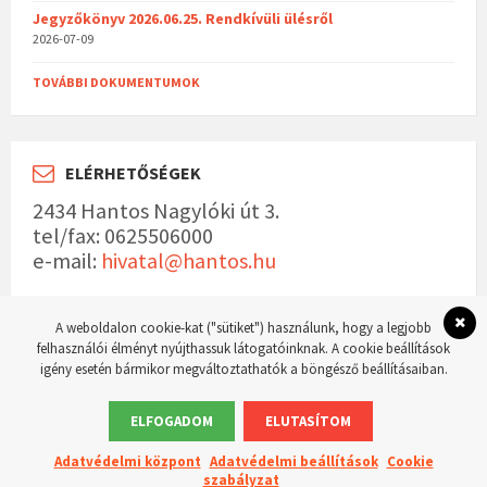
Jegyzőkönyv 2026.06.25. Rendkívüli ülésről
2026-07-09
TOVÁBBI DOKUMENTUMOK
ELÉRHETŐSÉGEK
2434 Hantos Nagylóki út 3.
tel/fax: 0625506000
e-mail:
hivatal@hantos.hu
A weboldalon cookie-kat ("sütiket") használunk, hogy a legjobb
felhasználói élményt nyújthassuk látogatóinknak. A cookie beállítások
igény esetén bármikor megváltoztathatók a böngésző beállításaiban.
© 2023 Hantos község hivatalos weboldala Készítette:
WordPress Master weboldal
készítés
ELFOGADOM
ELUTASÍTOM
Adatvédelmi központ
Adatvédelmi beállítások
Cookie
szabályzat