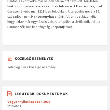
Hantos és környéke már ősidők óta lakott hely volt. Területén
kő-kori, római kori leletek kerültek felszínre. A
Hantos
név, mint
ősi személynév már 1211-ben felbukkan. A település neve a 15.
században mint
Hantosegyháza
tűnik fel, ami azt bizonyítja,
hogy ekkor már egyháza is volt. A település a török idők előtt a
Hantosszéki kun kapitányság központja volt.
KÖZELGŐ ESEMÉNYEK
Jelenleg nincs közelgő esemény
LEGUTÓBBI DOKUMENTUMOK
Vagyonnyilatkozatok 2026
2026-07-22