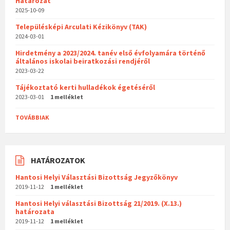
Határozat
2025-10-09
Településképi Arculati Kézikönyv (TAK)
2024-03-01
Hirdetmény a 2023/2024. tanév első évfolyamára történő
általános iskolai beiratkozási rendjéről
2023-03-22
Tájékoztató kerti hulladékok égetéséről
2023-03-01
1 melléklet
TOVÁBBIAK
HATÁROZATOK
Hantosi Helyi Választási Bizottság Jegyzőkönyv
2019-11-12
1 melléklet
Hantosi Helyi választási Bizottság 21/2019. (X.13.)
határozata
2019-11-12
1 melléklet