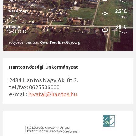
2026-08-08
2m/s
35°C
vasárnap
2026-08-09
1m/s
38°C
hétfő
2026-08-10
2m/s
Időjárási adatok:
OpenWeatherMap.org
Hantos Községi Önkormányzat
2434 Hantos Nagylóki út 3.
tel/fax: 0625506000
e-mail:
hivatal@hantos.hu