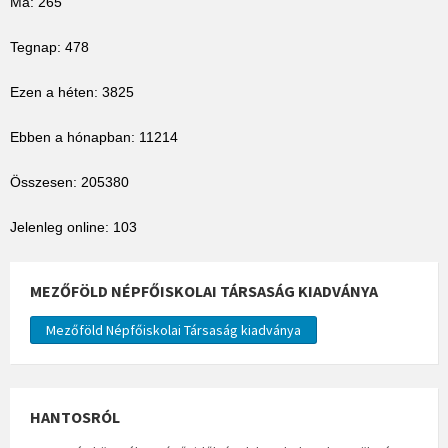
Ma: 265
Tegnap: 478
Ezen a héten: 3825
Ebben a hónapban: 11214
Összesen: 205380
Jelenleg online: 103
MEZŐFÖLD NÉPFŐISKOLAI TÁRSASÁG KIADVÁNYA
Mezőföld Népfőiskolai Társaság kiadványa
HANTOSRÓL