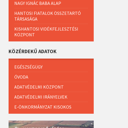
NAGY IGNÁC BABA ALAP
HANTOSI FIATALOK ÖSSZETARTÓ
TÁRSASÁGA
KISHANTOSI VIDÉKFEJLESZTÉSI
KÖZPONT
KÖZÉRDEKŰ ADATOK
EGÉSZSÉGÜGY
ÓVODA
ADATVÉDELMI KÖZPONT
ADATVÉDELMI IRÁNYELVEK
E-ÖNKORMÁNYZAT KISOKOS