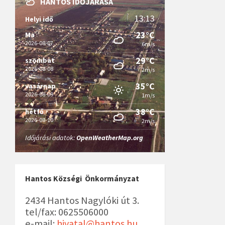
HANTOS IDŐJÁRÁSA
13:13
Helyi idő
23°C
Ma
2026-08-07
6m/s
29°C
szombat
2026-08-08
2m/s
35°C
vasárnap
2026-08-09
1m/s
38°C
hétfő
2026-08-10
2m/s
Időjárási adatok:
OpenWeatherMap.org
Hantos Községi Önkormányzat
2434 Hantos Nagylóki út 3.
tel/fax: 0625506000
e-mail:
hivatal@hantos.hu