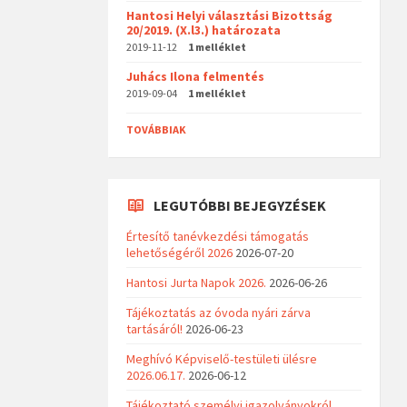
Hantosi Helyi választási Bizottság
20/2019. (X.l3.) határozata
2019-11-12
1 melléklet
Juhács Ilona felmentés
2019-09-04
1 melléklet
TOVÁBBIAK
LEGUTÓBBI BEJEGYZÉSEK
Értesítő tanévkezdési támogatás
lehetőségéről 2026
2026-07-20
Hantosi Jurta Napok 2026.
2026-06-26
Tájékoztatás az óvoda nyári zárva
tartásáról!
2026-06-23
Meghívó Képviselő-testületi ülésre
2026.06.17.
2026-06-12
Tájékoztató személyi igazolványokról