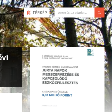
TÉRKÉP
évi