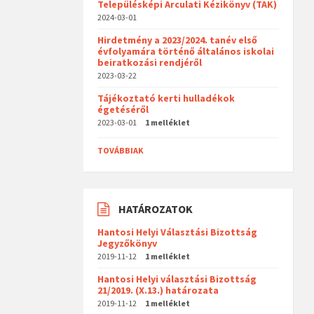
Településképi Arculati Kézikönyv (TAK)
2024-03-01
Hirdetmény a 2023/2024. tanév első
évfolyamára történő általános iskolai
beiratkozási rendjéről
2023-03-22
Tájékoztató kerti hulladékok
égetéséről
2023-03-01
1 melléklet
TOVÁBBIAK
HATÁROZATOK
Hantosi Helyi Választási Bizottság
Jegyzőkönyv
2019-11-12
1 melléklet
Hantosi Helyi választási Bizottság
21/2019. (X.13.) határozata
2019-11-12
1 melléklet