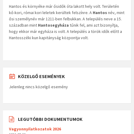
Hantos és környéke már ősidők óta lakott hely volt. Területén
kő-kori, római kori leletek kerültek felszínre. A
Hantos
név, mint
ősi személynév már 1211-ben felbukkan. A település neve a 15.
században mint
Hantosegyháza
tűnik fel, ami azt bizonyítja,
hogy ekkor már egyháza is volt. A település a török idők előtt a
Hantosszéki kun kapitányság központja volt.
KÖZELGŐ ESEMÉNYEK
Jelenleg nincs közelgő esemény
LEGUTÓBBI DOKUMENTUMOK
Vagyonnyilatkozatok 2026