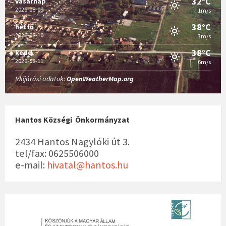
32°C
vasárnap
2026-08-09
1m/s
38°C
hétfő
2026-08-10
3m/s
38°C
kedd
2026-08-11
6m/s
Időjárási adatok:
OpenWeatherMap.org
Hantos Községi Önkormányzat
2434 Hantos Nagylóki út 3.
tel/fax: 0625506000
e-mail:
hivatal@hantos.hu