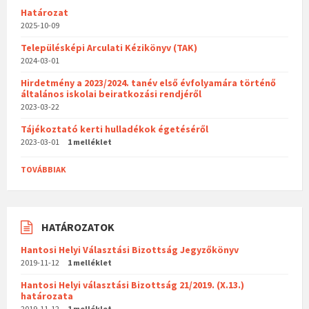
Határozat
2025-10-09
Településképi Arculati Kézikönyv (TAK)
2024-03-01
Hirdetmény a 2023/2024. tanév első évfolyamára történő
általános iskolai beiratkozási rendjéről
2023-03-22
Tájékoztató kerti hulladékok égetéséről
2023-03-01
1 melléklet
TOVÁBBIAK
HATÁROZATOK
Hantosi Helyi Választási Bizottság Jegyzőkönyv
2019-11-12
1 melléklet
Hantosi Helyi választási Bizottság 21/2019. (X.13.)
határozata
2019-11-12
1 melléklet