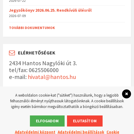
2026-07-22
Jegyzőkönyv 2026.06.25. Rendkívüli ülésről
2026-07-09
TOVÁBBI DOKUMENTUMOK
ELÉRHETŐSÉGEK
2434 Hantos Nagylóki út 3.
tel/fax: 0625506000
e-mail:
hivatal@hantos.hu
A weboldalon cookie-kat ("sütiket") használunk, hogy a legjobb
felhasználói élményt nyújthassuk látogatóinknak. A cookie beállítások
igény esetén bármikor megváltoztathatók a böngésző beállításaiban.
© 2023 Hantos község hivatalos weboldala Készítette:
WordPress Master weboldal
készítés
ELFOGADOM
ELUTASÍTOM
Adatvédelmi központ
Adatvédelmi beállítások
Cookie