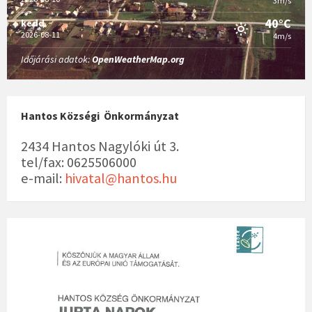
3m/s
40°C
kedd
2026-08-11
4m/s
Időjárási adatok:
OpenWeatherMap.org
Hantos Községi Önkormányzat
2434 Hantos Nagylóki út 3.
tel/fax: 0625506000
e-mail:
hivatal@hantos.hu