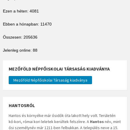
Ezen a héten: 4081
Ebben a hónapban: 11470
Összesen: 205636
Jelenleg online: 88
MEZŐFÖLD NÉPFŐISKOLAI TÁRSASÁG KIADVÁNYA
Mezőföld Népfőiskolai Társaság kiadványa
HANTOSRÓL
Hantos és környéke már ősidők óta lakott hely volt. Területén
kő-kori, római kori leletek kerültek felszínre. A
Hantos
név, mint
ősi személynév már 1211-ben felbukkan. A település neve a 15.