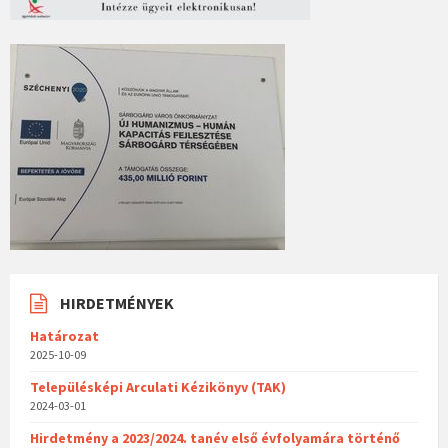
HIRDETMÉNYEK
Határozat
2025-10-09
Településképi Arculati Kézikönyv (TAK)
2024-03-01
Hirdetmény a 2023/2024. tanév első évfolyamára történő