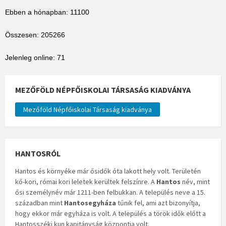
Ebben a hónapban: 11100
Összesen: 205266
Jelenleg online: 71
MEZŐFÖLD NÉPFŐISKOLAI TÁRSASÁG KIADVÁNYA
Mezőföld Népfőiskolai Társaság kiadványa
HANTOSRÓL
Hantos és környéke már ősidők óta lakott hely volt. Területén
kő-kori, római kori leletek kerültek felszínre. A
Hantos
név, mint
ősi személynév már 1211-ben felbukkan. A település neve a 15.
században mint
Hantosegyháza
tűnik fel, ami azt bizonyítja,
hogy ekkor már egyháza is volt. A település a török idők előtt a
Hantosszéki kun kapitányság központja volt.