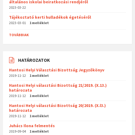
általános iskolai beiratkozási rendjéről
2023-03-22
Tájékoztató kerti hulladékok égetéséről
2023-03-01
1 melléklet
TOVÁBBIAK
HATÁROZATOK
Hantosi Helyi Választási Bizottság Jegyzőkönyv
2019-11-12
1 melléklet
Hantosi Helyi választási Bizottság 21/2019. (X.13.)
határozata
2019-11-12
1 melléklet
Hantosi Helyi választási Bizottság 20/2019. (X.l3.)
határozata
2019-11-12
1 melléklet
Juhács Ilona felmentés
2019-09-04
1 melléklet