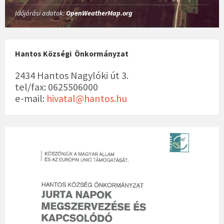
Időjárási adatok:
OpenWeatherMap.org
Hantos Községi Önkormányzat
2434 Hantos Nagylóki út 3.
tel/fax: 0625506000
e-mail:
hivatal@hantos.hu