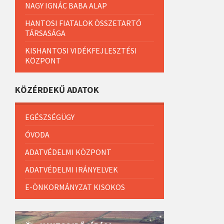
NAGY IGNÁC BABA ALAP
HANTOSI FIATALOK ÖSSZETARTÓ
TÁRSASÁGA
KISHANTOSI VIDÉKFEJLESZTÉSI
KÖZPONT
KÖZÉRDEKŰ ADATOK
EGÉSZSÉGÜGY
ÓVODA
ADATVÉDELMI KÖZPONT
ADATVÉDELMI IRÁNYELVEK
E-ÖNKORMÁNYZAT KISOKOS