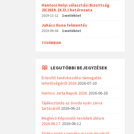
Hantosi Helyi választási Bizottság
20/2019. (X.l3.) határozata
2019-11-12
1 melléklet
Juhács Ilona felmentés
2019-09-04
1 melléklet
TOVÁBBIAK
LEGUTÓBBI BEJEGYZÉSEK
Értesítő tanévkezdési támogatás
lehetőségéről 2026
2026-07-20
Hantosi Jurta Napok 2026.
2026-06-26
Tájékoztatás az óvoda nyári zárva
tartásáról!
2026-06-23
Meghívó Képviselő-testületi ülésre
2026.06.17.
2026-06-12
Tájékoztató személyi igazolványokról