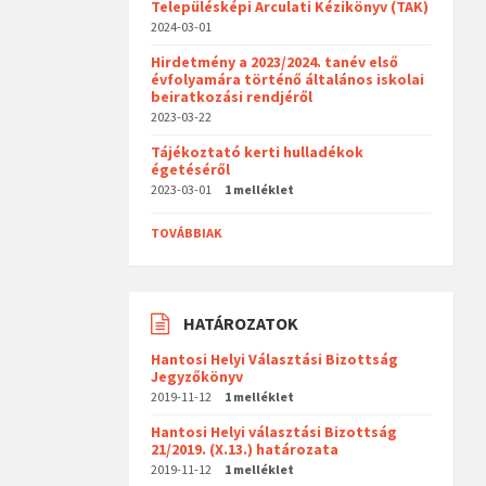
Településképi Arculati Kézikönyv (TAK)
2024-03-01
Hirdetmény a 2023/2024. tanév első
évfolyamára történő általános iskolai
beiratkozási rendjéről
2023-03-22
Tájékoztató kerti hulladékok
égetéséről
2023-03-01
1 melléklet
TOVÁBBIAK
HATÁROZATOK
Hantosi Helyi Választási Bizottság
Jegyzőkönyv
2019-11-12
1 melléklet
Hantosi Helyi választási Bizottság
21/2019. (X.13.) határozata
2019-11-12
1 melléklet