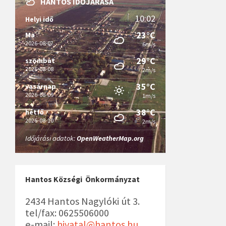
HANTOS IDŐJÁRÁSA
10:02
Helyi idő
23°C
Ma
2026-08-07
6m/s
29°C
szombat
2026-08-08
2m/s
35°C
vasárnap
2026-08-09
1m/s
38°C
hétfő
2026-08-10
2m/s
Időjárási adatok:
OpenWeatherMap.org
Hantos Községi Önkormányzat
2434 Hantos Nagylóki út 3.
tel/fax: 0625506000
e-mail:
hivatal@hantos.hu