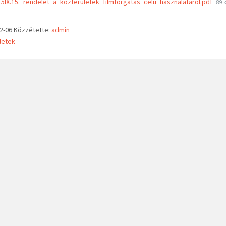
5IX.15._rendelet_a_kozteruletek_filmforgatas_celu_hasznalatarol.pdf
89 
02-06
Közzétette:
admin
letek