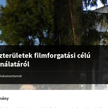
zterületek filmforgatási célú
nálatáról
Dokumentumok
mány