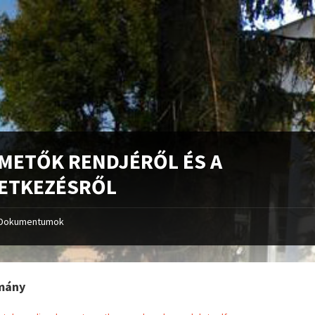
EMETŐK RENDJÉRŐL ÉS A
ETKEZÉSRŐL
Dokumentumok
mány