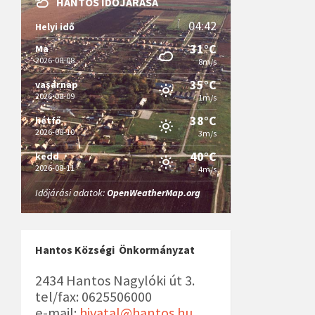
HANTOS IDŐJÁRÁSA
04:42
Helyi idő
31°C
Ma
2026-08-08
8m/s
35°C
vasárnap
2026-08-09
1m/s
38°C
hétfő
2026-08-10
3m/s
40°C
kedd
2026-08-11
4m/s
Időjárási adatok:
OpenWeatherMap.org
Hantos Községi Önkormányzat
2434 Hantos Nagylóki út 3.
tel/fax: 0625506000
e-mail:
hivatal@hantos.hu