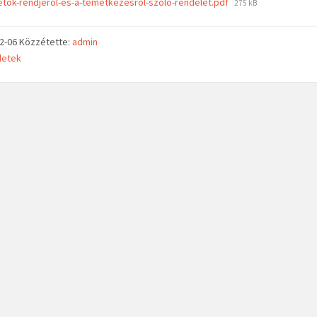
tok-rendjerol-es-a-temetkezesrol-szolo-rendelet.pdf
275 kB
02-06
Közzétette:
admin
letek