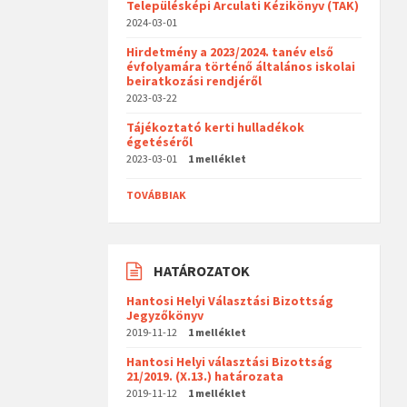
Településképi Arculati Kézikönyv (TAK)
2024-03-01
Hirdetmény a 2023/2024. tanév első
évfolyamára történő általános iskolai
beiratkozási rendjéről
2023-03-22
Tájékoztató kerti hulladékok
égetéséről
2023-03-01
1 melléklet
TOVÁBBIAK
HATÁROZATOK
Hantosi Helyi Választási Bizottság
Jegyzőkönyv
2019-11-12
1 melléklet
Hantosi Helyi választási Bizottság
21/2019. (X.13.) határozata
2019-11-12
1 melléklet