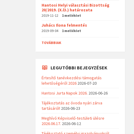
Hantosi Helyi választási Bizottság
20/2019. (X.l3.) határozata
2019-11-12
1 melléklet
Juhács Ilona felmentés
2019-09-04
1 melléklet
TOVÁBBIAK
LEGUTÓBBI BEJEGYZÉSEK
Értesítő tanévkezdési támogatás
lehetőségéről 2026
2026-07-20
Hantosi Jurta Napok 2026.
2026-06-26
Tájékoztatás az óvoda nyári zárva
tartásáról!
2026-06-23
Meghívó Képviselő-testületi ülésre
2026.06.17.
2026-06-12
Tájékoztató személyi igazolványokról