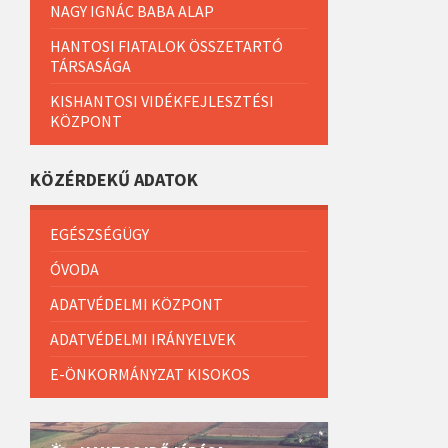
NAGY IGNÁC BABA ALAP
HANTOSI FIATALOK ÖSSZETARTÓ
TÁRSASÁGA
KISHANTOSI VIDÉKFEJLESZTÉSI
KÖZPONT
KÖZÉRDEKŰ ADATOK
EGÉSZSÉGÜGY
ÓVODA
ADATVÉDELMI KÖZPONT
ADATVÉDELMI IRÁNYELVEK
E-ÖNKORMÁNYZAT KISOKOS