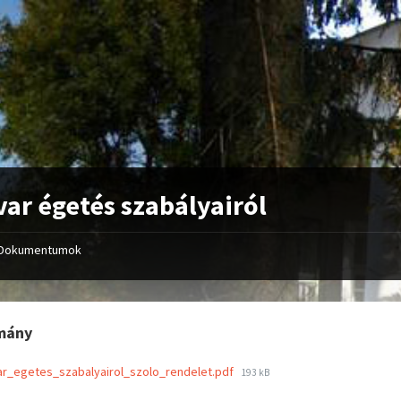
var égetés szabályairól
Dokumentumok
mány
ar_egetes_szabalyairol_szolo_rendelet.pdf
193 kB