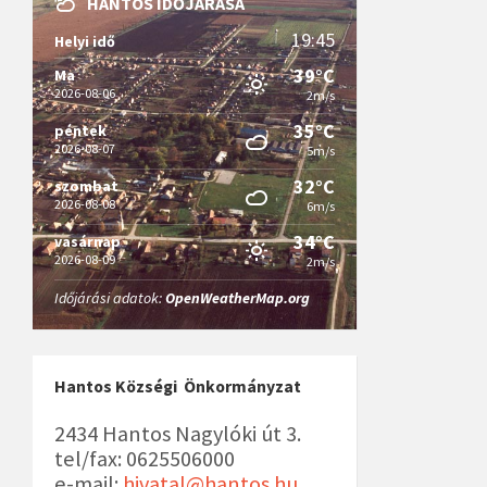
HANTOS IDŐJÁRÁSA
19:45
Helyi idő
39°C
Ma
2026-08-06
2m/s
35°C
péntek
2026-08-07
5m/s
32°C
szombat
2026-08-08
6m/s
34°C
vasárnap
2026-08-09
2m/s
Időjárási adatok:
OpenWeatherMap.org
Hantos Községi Önkormányzat
2434 Hantos Nagylóki út 3.
tel/fax: 0625506000
e-mail:
hivatal@hantos.hu