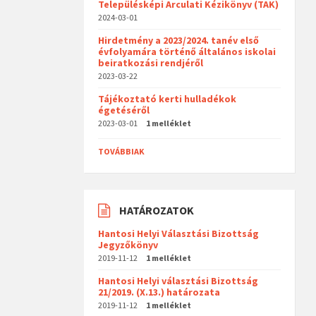
Településképi Arculati Kézikönyv (TAK)
2024-03-01
Hirdetmény a 2023/2024. tanév első
évfolyamára történő általános iskolai
beiratkozási rendjéről
2023-03-22
Tájékoztató kerti hulladékok
égetéséről
2023-03-01
1 melléklet
TOVÁBBIAK
HATÁROZATOK
Hantosi Helyi Választási Bizottság
Jegyzőkönyv
2019-11-12
1 melléklet
Hantosi Helyi választási Bizottság
21/2019. (X.13.) határozata
2019-11-12
1 melléklet