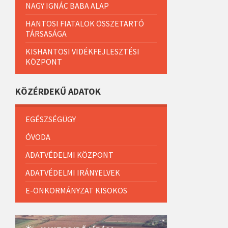
NAGY IGNÁC BABA ALAP
HANTOSI FIATALOK ÖSSZETARTÓ
TÁRSASÁGA
KISHANTOSI VIDÉKFEJLESZTÉSI
KÖZPONT
KÖZÉRDEKŰ ADATOK
EGÉSZSÉGÜGY
ÓVODA
ADATVÉDELMI KÖZPONT
ADATVÉDELMI IRÁNYELVEK
E-ÖNKORMÁNYZAT KISOKOS