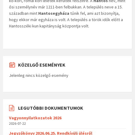
kő-kori, római kori leletek kerültek felszínre. A
Hantos
név, mint
ősi személynév már 1211-ben felbukkan. A település neve a 15.
században mint
Hantosegyháza
tűnik fel, ami azt bizonyítja,
hogy ekkor már egyháza is volt. A település a török idők előtt a
Hantosszéki kun kapitányság központja volt.
KÖZELGŐ ESEMÉNYEK
Jelenleg nincs közelgő esemény
LEGUTÓBBI DOKUMENTUMOK
Vagyonnyilatkozatok 2026
2026-07-22
Jegyzőkönyv 2026.06.25. Rendkívüli ülésről