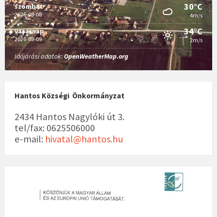
30°C
szombat
2026-08-08
4m/s
34°C
vasárnap
2026-08-09
2m/s
Időjárási adatok:
OpenWeatherMap.org
Hantos Községi Önkormányzat
2434 Hantos Nagylóki út 3.
tel/fax: 0625506000
e-mail:
hivatal@hantos.hu