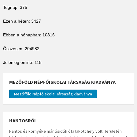
Tegnap: 375
Ezen a héten: 3427
Ebben a hónapban: 10816
Összesen: 204982
Jelenleg online: 115
MEZŐFÖLD NÉPFŐISKOLAI TÁRSASÁG KIADVÁNYA
Mezőföld Népfőiskolai Társaság kiadványa
HANTOSRÓL
Hantos és környéke már ősidők óta lakott hely volt. Területén