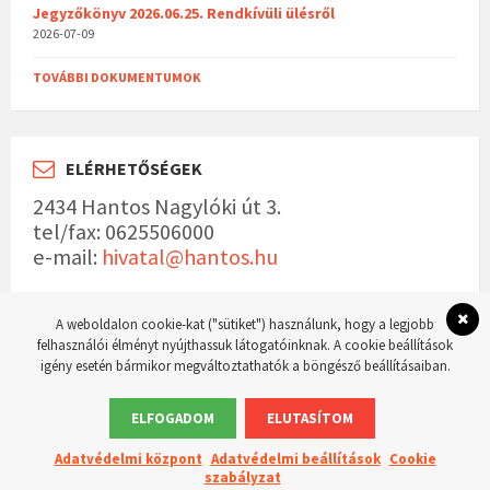
Jegyzőkönyv 2026.06.25. Rendkívüli ülésről
2026-07-09
TOVÁBBI DOKUMENTUMOK
ELÉRHETŐSÉGEK
2434 Hantos Nagylóki út 3.
tel/fax: 0625506000
e-mail:
hivatal@hantos.hu
A weboldalon cookie-kat ("sütiket") használunk, hogy a legjobb
felhasználói élményt nyújthassuk látogatóinknak. A cookie beállítások
igény esetén bármikor megváltoztathatók a böngésző beállításaiban.
© 2023 Hantos község hivatalos weboldala Készítette:
WordPress Master weboldal
készítés
ELFOGADOM
ELUTASÍTOM
Adatvédelmi központ
Adatvédelmi beállítások
Cookie
szabályzat