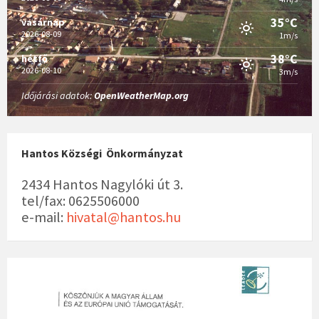
35°C
vasárnap
2026-08-09
1m/s
38°C
hétfő
2026-08-10
3m/s
Időjárási adatok:
OpenWeatherMap.org
Hantos Községi Önkormányzat
2434 Hantos Nagylóki út 3.
tel/fax: 0625506000
e-mail:
hivatal@hantos.hu