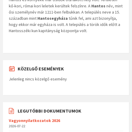
kő-kori, római kori leletek kerültek felszínre. A
Hantos
név, mint
ősi személynév már 1211-ben felbukkan. A település neve a 15.
században mint
Hantosegyháza
tűnik fel, ami azt bizonyítja,
hogy ekkor már egyháza is volt. A település a török idők előtt a
Hantosszéki kun kapitányság központja volt.
KÖZELGŐ ESEMÉNYEK
Jelenleg nincs közelgő esemény
LEGUTÓBBI DOKUMENTUMOK
Vagyonnyilatkozatok 2026
2026-07-22