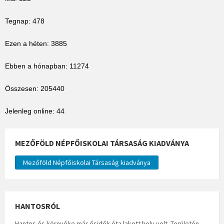
Tegnap: 478
Ezen a héten: 3885
Ebben a hónapban: 11274
Összesen: 205440
Jelenleg online: 44
MEZŐFÖLD NÉPFŐISKOLAI TÁRSASÁG KIADVÁNYA
Mezőföld Népfőiskolai Társaság kiadványa
HANTOSRÓL
Hantos és környéke már ősidők óta lakott hely volt. Területén