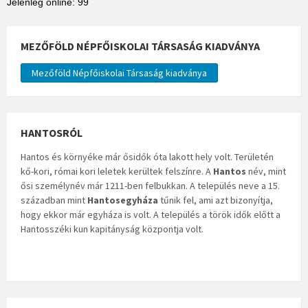
Jelenleg online: 99
MEZŐFÖLD NÉPFŐISKOLAI TÁRSASÁG KIADVÁNYA
Mezőföld Népfőiskolai Társaság kiadványa
HANTOSRÓL
Hantos és környéke már ősidők óta lakott hely volt. Területén
kő-kori, római kori leletek kerültek felszínre. A
Hantos
név, mint
ősi személynév már 1211-ben felbukkan. A település neve a 15.
században mint
Hantosegyháza
tűnik fel, ami azt bizonyítja,
hogy ekkor már egyháza is volt. A település a török idők előtt a
Hantosszéki kun kapitányság központja volt.