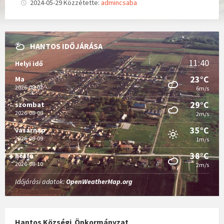
2024-05-29
Közzétette:
admincsaba
HANTOS IDŐJÁRÁSA
11:40
Helyi idő
23°C
Ma
2026-08-07
6m/s
29°C
szombat
2026-08-08
2m/s
35°C
vasárnap
2026-08-09
1m/s
38°C
hétfő
2026-08-10
2m/s
Időjárási adatok:
OpenWeatherMap.org
Hantos Községi Önkormányzat